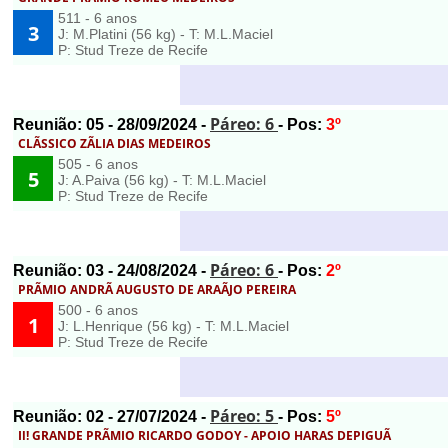
511 - 6 anos
3
J: M.Platini (56 kg) - T: M.L.Maciel
P: Stud Treze de Recife
Páreo: 6
Reunião:
05
- 28/09/2024 -
- Pos:
3º
CLÃSSICO ZÃLIA DIAS MEDEIROS
505 - 6 anos
5
J: A.Paiva (56 kg) - T: M.L.Maciel
P: Stud Treze de Recife
Páreo: 6
Reunião:
03
- 24/08/2024 -
- Pos:
2º
PRÃMIO ANDRÃ AUGUSTO DE ARAÃJO PEREIRA
500 - 6 anos
1
J: L.Henrique (56 kg) - T: M.L.Maciel
P: Stud Treze de Recife
Páreo: 5
Reunião:
02
- 27/07/2024 -
- Pos:
5º
Il! GRANDE PRÃMIO RICARDO GODOY - APOIO HARAS DEPIGUÃ