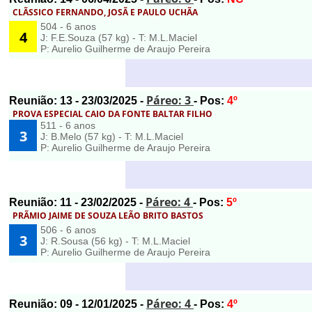
CLÃSSICO FERNANDO, JOSÃ E PAULO UCHÃA
504 - 6 anos
4
J: F.E.Souza (57 kg) - T: M.L.Maciel
P: Aurelio Guilherme de Araujo Pereira
Páreo: 3
Reunião:
13
- 23/03/2025 -
- Pos:
4º
PROVA ESPECIAL CAIO DA FONTE BALTAR FILHO
511 - 6 anos
3
J: B.Melo (57 kg) - T: M.L.Maciel
P: Aurelio Guilherme de Araujo Pereira
Páreo: 4
Reunião:
11
- 23/02/2025 -
- Pos:
5º
PRÃMIO JAIME DE SOUZA LEÃO BRITO BASTOS
506 - 6 anos
3
J: R.Sousa (56 kg) - T: M.L.Maciel
P: Aurelio Guilherme de Araujo Pereira
Páreo: 4
Reunião:
09
- 12/01/2025 -
- Pos:
4º