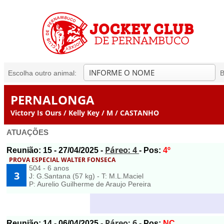
Escolha outro animal:
B
PERNALONGA
Victory Is Ours / Kelly Key / M / CASTANHO
ATUAÇÕES
Páreo: 4
Reunião:
15
- 27/04/2025 -
- Pos:
4º
PROVA ESPECIAL WALTER FONSECA
504 - 6 anos
3
J: G.Santana (57 kg) - T: M.L.Maciel
P: Aurelio Guilherme de Araujo Pereira
Páreo: 6
Reunião:
14
- 06/04/2025 -
- Pos:
NC