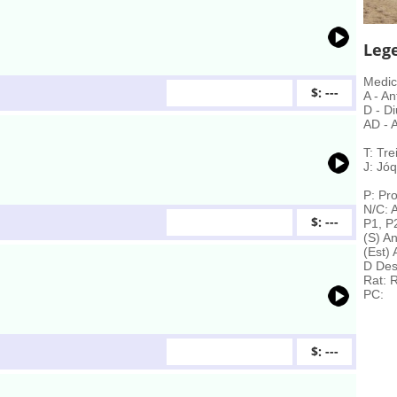
Leg
Medic
$: ---
A - An
D - Di
AD - A
T: Tre
J: Jóq
P: Pro
N/C: 
$: ---
P1, P
(S) A
(Est)
D Des
Rat: 
PC:
$: ---