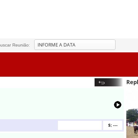
uscar Reunião:
Repl
$: ---