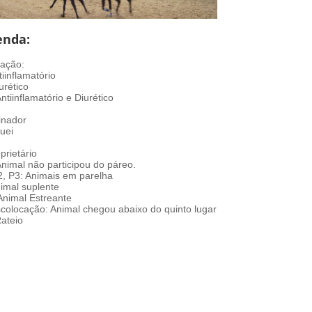
enda:
ação:
tiinflamatório
urético
ntiinflamatório e Diurético
inador
uei
prietário
Animal não participou do páreo.
2, P3: Animais em parelha
nimal suplente
 Animal Estreante
colocação: Animal chegou abaixo do quinto lugar
Rateio