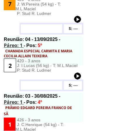
7
J: W.Pereira (54 kg) - T:
M.L.Maciel
P: Stud R. Ludmer
$: ---
Reunião:
04
- 13/09/2025 -
Páreo: 1
- Pos:
5º
CHAMADA ESPECIAL CARMITA E MARIA
CECILIA ALLAIN TEIXEIRA
420 - 3 anos
2
J: I.Lucas (56 kg) - T: M.L.Maciel
P: Stud R. Ludmer
$: ---
Reunião:
03
- 30/08/2025 -
Páreo: 1
- Pos:
4º
PRÃMIO EDGARD PEREIRA FRANCO DE
SÃ
426 - 3 anos
1
J: C.Henrique (54 kg) - T:
M.L.Maciel