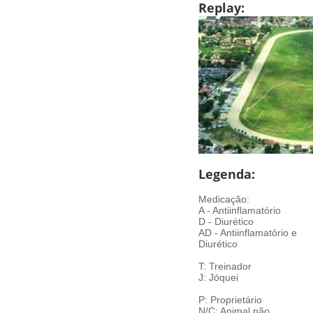
Replay:
Legenda:
Medicação:
A - Antiinflamatório
D - Diurético
AD - Antiinflamatório e
Diurético
T: Treinador
J: Jóquei
P: Proprietário
N/C: Animal não