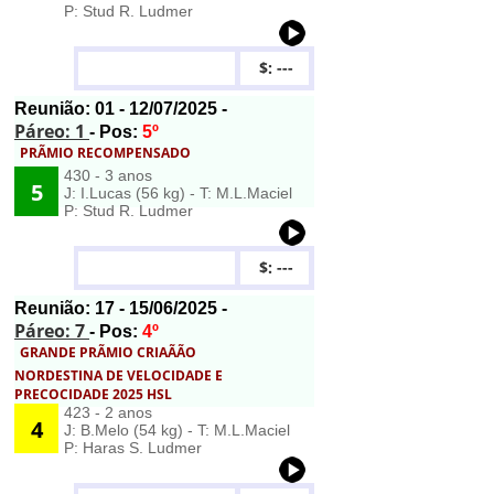
P: Stud R. Ludmer
$: ---
Reunião:
01
- 12/07/2025 -
Páreo: 1
- Pos:
5º
PRÃMIO RECOMPENSADO
430 - 3 anos
5
J: I.Lucas (56 kg) - T: M.L.Maciel
P: Stud R. Ludmer
$: ---
Reunião:
17
- 15/06/2025 -
Páreo: 7
- Pos:
4º
GRANDE PRÃMIO CRIAÃÃO
NORDESTINA DE VELOCIDADE E
PRECOCIDADE 2025 HSL
423 - 2 anos
4
J: B.Melo (54 kg) - T: M.L.Maciel
P: Haras S. Ludmer