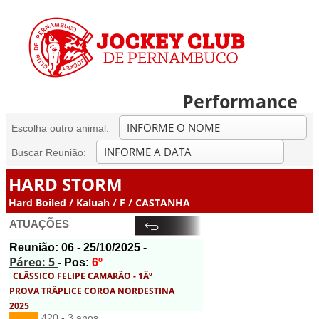
Performance
Escolha outro animal:
Buscar Reunião:
HARD STORM
Hard Boiled / Kaluah / F / CASTANHA
ATUAÇÕES
Reunião:
06
- 25/10/2025 -
Páreo: 5
- Pos:
6º
CLÃSSICO FELIPE CAMARÃO - 1Âº
PROVA TRÃPLICE COROA NORDESTINA
2025
420 - 3 anos