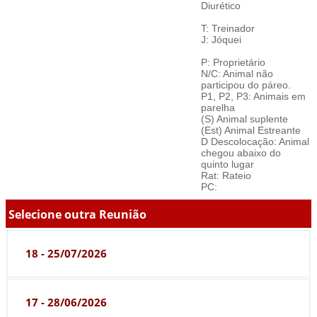
Diurético
T: Treinador
J: Jóquei
P: Proprietário
N/C: Animal não
participou do páreo.
P1, P2, P3: Animais em
parelha
(S) Animal suplente
(Est) Animal Estreante
D Descolocação: Animal
chegou abaixo do
quinto lugar
Rat: Rateio
PC:
Selecione outra Reunião
18 - 25/07/2026
17 - 28/06/2026