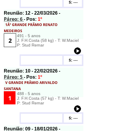
$: ---
Reunião:
12
- 22/03/2026 -
Páreo: 6
- Pos:
1º
1Âº GRANDE PRÃMIO RENATO
MEDEIROS
491 - 5 anos
2
J: F.H.Costa (58 kg) - T: W.Maciel
P: Stud Remar
$: ---
Reunião:
10
- 22/02/2026 -
Páreo: 5
- Pos:
1º
V GRANDE PRÃMIO ARIVALDO
SANTANA
488 - 5 anos
1
J: F.H.Costa (57 kg) - T: W.Maciel
P: Stud Remar
$: ---
Reunião:
09
- 18/01/2026 -