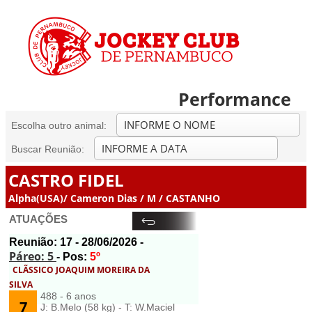
Performance
Escolha outro animal:
Buscar Reunião:
CASTRO FIDEL
Alpha(USA)/ Cameron Dias / M / CASTANHO
ATUAÇÕES
Reunião:
17
- 28/06/2026 -
Páreo: 5
- Pos:
5º
CLÃSSICO JOAQUIM MOREIRA DA
SILVA
488 - 6 anos
7
J: B.Melo (58 kg) - T: W.Maciel