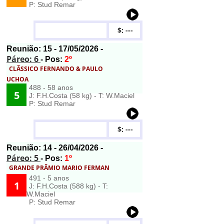
P: Stud Remar
$: ---
Reunião:
15
- 17/05/2026 -
Páreo: 6
- Pos:
2º
CLÃSSICO FERNANDO & PAULO
UCHOA
488 - 58 anos
5
J: F.H.Costa (58 kg) - T: W.Maciel
P: Stud Remar
$: ---
Reunião:
14
- 26/04/2026 -
Páreo: 5
- Pos:
1º
GRANDE PRÃMIO MARIO FERMAN
491 - 5 anos
1
J: F.H.Costa (588 kg) - T:
W.Maciel
P: Stud Remar