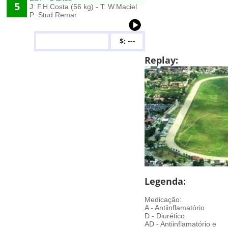
5
J: F.H.Costa (56 kg) - T: W.Maciel
P: Stud Remar
$: ---
Replay:
Legenda:
Medicação:
A - Antiinflamatório
D - Diurético
AD - Antiinflamatório e