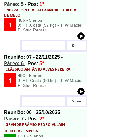
Páreo: 5
- Pos:
1º
PROVA ESPECIAL ALEXANDRE POROCA
DE MELO
486 - 5 anos
1
J: F.H.Costa (57 kg) - T: W.Maciel
P: Stud Remar
$: ---
Reunião:
07
- 22/11/2025 -
Páreo: 6
- Pos:
5º
CLÃSSICO ANTÃNIO ALVES PEREIRA
493 - 5 anos
1
J: F.H.Costa (56 kg) - T: W.Maciel
P: Stud Remar
$: ---
Reunião:
06
- 25/10/2025 -
Páreo: 7
- Pos:
2º
GRANDE PRÃMIO PEDRO ALLAIN
TEIXEIRA - EMPESA
EST - 5 anos