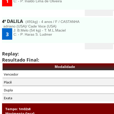
1
C: - P: Inaldo Lima de Oliveira
DALILA
4º
(491kg) - 4 anos / F / CASTANHA
adriano (USA)/ Cade Voce (USA)
J: B.Melo (54 kg) - T: M.L.Maciel
3
C: - P: Haras S. Ludmer
Replay:
Resultado Final:
Modalidade
Vencedor
Placê
Dupla
Exata
Tempo: 1m02s8
Movimento Geral: