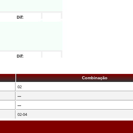
Dif:
Dif:
Combinação
02
---
---
02-04