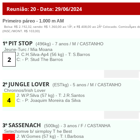
Reunião: 20 - Data: 29/06/2024
Primeiro páreo - 1.000 m AM
Bolsa: R$ 2.192,32, sendo: R$ 1.360,00 ao 1Âº, e R$ 408,00 ao 2Âº Colocado. ComissÃµes d
(INSC./MONT. R$ 103,00)
PIT STOP
1º
(496kg) - 7 anos / M / CASTANHO
Jeune-Turc / Mia Moana
J: C.H.Silva-Ap4 (56 kg) - T: S.Barros
2
C: - P: Stud The Barros
JUNGLE LOVER
2º
(ESTkg) - 5 anos / M / CASTANHO
Chronnos/Irish Lover
J: W.P.Silva (57 kg) - T: J.R.Santos
4
C: - P: Joaquim Moreira da Silva
SASSENACH
3º
(500kg) - 3 anos / F / CASTANHA
Setechomve b/ sirmploy T he Best
J: W.Gomes (57 kg) - T: I.Barbosa