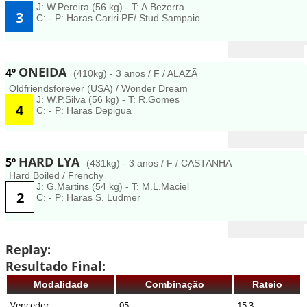
J: W.Pereira (56 kg) - T: A.Bezerra
3
C: - P: Haras Cariri PE/ Stud Sampaio
ONEIDA
4º
(410kg) - 3 anos / F / ALAZÃ
Oldfriendsforever (USA) / Wonder Dream
J: W.P.Silva (56 kg) - T: R.Gomes
4
C: - P: Haras Depigua
HARD LYA
5º
(431kg) - 3 anos / F / CASTANHA
Hard Boiled / Frenchy
J: G.Martins (54 kg) - T: M.L.Maciel
2
C: - P: Haras S. Ludmer
Replay:
Resultado Final:
Modalidade
Combinação
Rateio
Vencedor
05
15,3