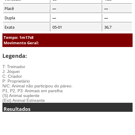
Placê
---
---
Dupla
---
---
Exata
05-01
36,7
Tempo: 1m17s8
Movimento Geral:
Legenda:
T: Treinador
J: Jóquei
C: Criador
P: Proprietário
N/C: Animal não participou do páreo.
P1, P2, P3: Animais em parelha
(S) Animal suplente
(Est) Animal Estreante
Resultados