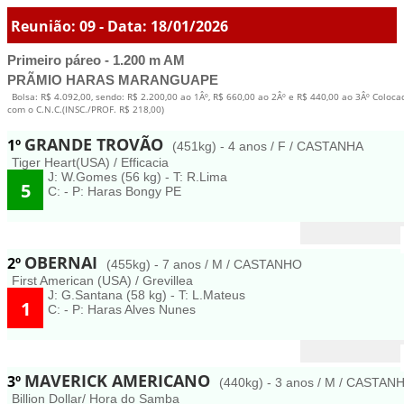
Reunião: 09 - Data: 18/01/2026
Primeiro páreo - 1.200 m AM
PRÃMIO HARAS MARANGUAPE
Bolsa: R$ 4.092,00, sendo: R$ 2.200,00 ao 1Âº, R$ 660,00 ao 2Âº e R$ 440,00 ao 3Âº Coloc
com o C.N.C.(INSC./PROF. R$ 218,00)
GRANDE TROVÃO
1º
(451kg) - 4 anos / F / CASTANHA
Tiger Heart(USA) / Efficacia
J: W.Gomes (56 kg) - T: R.Lima
5
C: - P: Haras Bongy PE
OBERNAI
2º
(455kg) - 7 anos / M / CASTANHO
First American (USA) / Grevillea
J: G.Santana (58 kg) - T: L.Mateus
1
C: - P: Haras Alves Nunes
MAVERICK AMERICANO
3º
(440kg) - 3 anos / M / CASTAN
Billion Dollar/ Hora do Samba