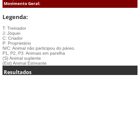
Movimento Geral:
Legenda:
T: Treinador
J: Jóquei
C: Criador
P: Proprietário
N/C: Animal não participou do páreo.
P1, P2, P3: Animais em parelha
(S) Animal suplente
(Est) Animal Estreante
Resultados