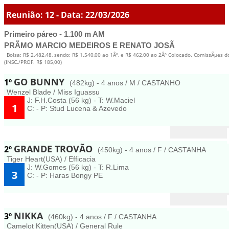
Reunião: 12 - Data: 22/03/2026
Primeiro páreo - 1.100 m AM
PRÃMO MARCIO MEDEIROS E RENATO JOSÃ
Bolsa: R$ 2.482,48, sendo: R$ 1.540,00 ao 1Âº, e R$ 462,00 ao 2Âº Colocado. ComissÃµes d
(INSC./PROF. R$ 185,00)
GO BUNNY
1º
(482kg) - 4 anos / M / CASTANHO
Wenzel Blade / Miss Iguassu
J: F.H.Costa (56 kg) - T: W.Maciel
1
C: - P: Stud Lucena & Azevedo
GRANDE TROVÃO
2º
(450kg) - 4 anos / F / CASTANHA
Tiger Heart(USA) / Efficacia
J: W.Gomes (56 kg) - T: R.Lima
3
C: - P: Haras Bongy PE
NIKKA
3º
(460kg) - 4 anos / F / CASTANHA
Camelot Kitten(USA) / General Rule