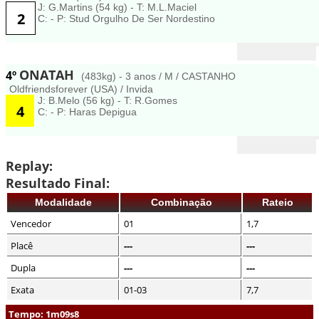
J: G.Martins (54 kg) - T: M.L.Maciel
2
C: - P: Stud Orgulho De Ser Nordestino
ONATAH
4º
(483kg) - 3 anos / M / CASTANHO
Oldfriendsforever (USA) / Invida
J: B.Melo (56 kg) - T: R.Gomes
4
C: - P: Haras Depigua
Replay:
Resultado Final:
Modalidade
Combinação
Rateio
Vencedor
01
1,7
Placê
---
---
Dupla
---
---
Exata
01-03
7,7
Tempo: 1m09s8