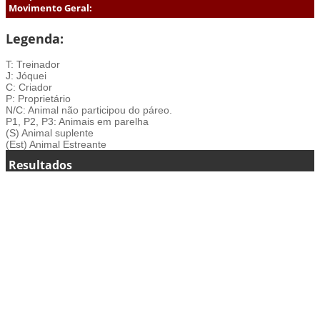
Movimento Geral:
Legenda:
T: Treinador
J: Jóquei
C: Criador
P: Proprietário
N/C: Animal não participou do páreo.
P1, P2, P3: Animais em parelha
(S) Animal suplente
(Est) Animal Estreante
Resultados