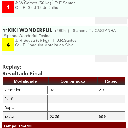
J: W.Gomes (56 kg) - T: E.Santos
1
C: - P: Stud 12 de Julho
KIKI WONDERFUL
4º
(480kg) - 6 anos / F / CASTANHA
Siphon/ Wonderful Faxina
J: R.Sousa (56 kg) - T: J.R.Santos
4
C: - P: Joaquim Moreira da Silva
Replay:
Resultado Final:
Modalidade
Combinação
Rateio
Vencedor
02
2,9
Placê
---
---
Dupla
---
---
Exata
02-03
68,6
Tempo: 1m47s4