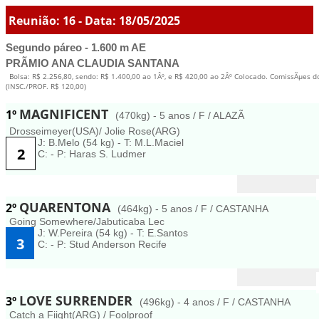
Reunião: 16 - Data: 18/05/2025
Segundo páreo - 1.600 m AE
PRÃMIO ANA CLAUDIA SANTANA
Bolsa: R$ 2.256,80, sendo: R$ 1.400,00 ao 1Âº, e R$ 420,00 ao 2Âº Colocado. ComissÃµes d
(INSC./PROF. R$ 120,00)
MAGNIFICENT
1º
(470kg) - 5 anos / F / ALAZÃ
Drosseimeyer(USA)/ Jolie Rose(ARG)
J: B.Melo (54 kg) - T: M.L.Maciel
2
C: - P: Haras S. Ludmer
QUARENTONA
2º
(464kg) - 5 anos / F / CASTANHA
Going Somewhere/Jabuticaba Lec
J: W.Pereira (54 kg) - T: E.Santos
3
C: - P: Stud Anderson Recife
LOVE SURRENDER
3º
(496kg) - 4 anos / F / CASTANHA
Catch a Fiight(ARG) / Foolproof