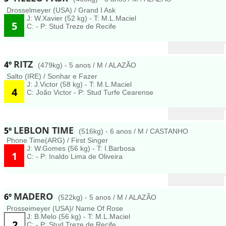
Drosselmeyer (USA) / Grand I Ask
J: W.Xavier (52 kg) - T: M.L.Maciel
5
C: - P: Stud Treze de Recife
RITZ
4º
(479kg) - 5 anos / M / ALAZÃO
Salto (IRE) / Sonhar e Fazer
J: J.Victor (58 kg) - T: M.L.Maciel
4
C: João Victor - P: Stud Turfe Cearense
LEBLON TIME
5º
(516kg) - 6 anos / M / CASTANHO
Phone Time(ARG) / First Singer
J: W.Gomes (56 kg) - T: I.Barbosa
1
C: - P: Inaldo Lima de Oliveira
MADERO
6º
(522kg) - 5 anos / M / ALAZÃO
Prosseimeyer (USA)/ Name Of Rose
J: B.Melo (56 kg) - T: M.L.Maciel
2
C: - P: Stud Treze de Recife