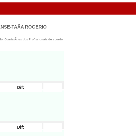
NSE-TAÃA ROGERIO
ado. ComissÃµes dos Profissionais de acordo
Dif:
Dif: