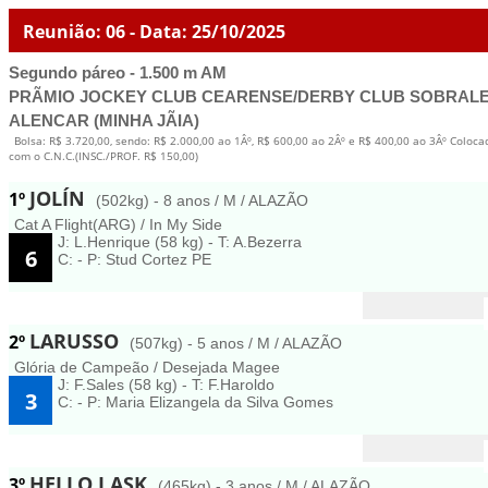
Reunião: 06 - Data: 25/10/2025
Segundo páreo - 1.500 m AM
PRÃMIO JOCKEY CLUB CEARENSE/DERBY CLUB SOBRALE
ALENCAR (MINHA JÃIA)
Bolsa: R$ 3.720,00, sendo: R$ 2.000,00 ao 1Âº, R$ 600,00 ao 2Âº e R$ 400,00 ao 3Âº Coloc
com o C.N.C.(INSC./PROF. R$ 150,00)
JOLÍN
1º
(502kg) - 8 anos / M / ALAZÃO
Cat A Flight(ARG) / In My Side
J: L.Henrique (58 kg) - T: A.Bezerra
6
C: - P: Stud Cortez PE
LARUSSO
2º
(507kg) - 5 anos / M / ALAZÃO
Glória de Campeão / Desejada Magee
J: F.Sales (58 kg) - T: F.Haroldo
3
C: - P: Maria Elizangela da Silva Gomes
HELLO I ASK
3º
(465kg) - 3 anos / M / ALAZÃO