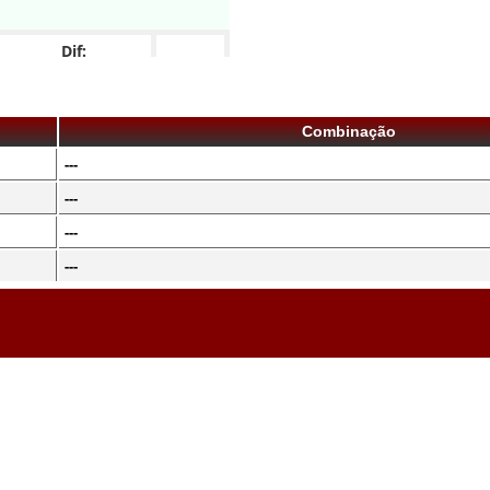
Dif:
Combinação
---
---
---
---