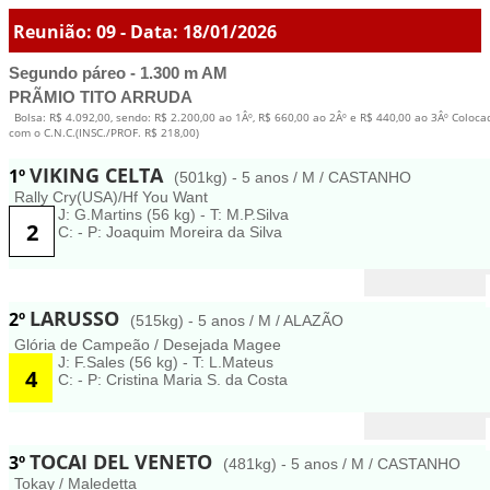
Reunião: 09 - Data: 18/01/2026
Segundo páreo - 1.300 m AM
PRÃMIO TITO ARRUDA
Bolsa: R$ 4.092,00, sendo: R$ 2.200,00 ao 1Âº, R$ 660,00 ao 2Âº e R$ 440,00 ao 3Âº Coloc
com o C.N.C.(INSC./PROF. R$ 218,00)
VIKING CELTA
1º
(501kg) - 5 anos / M / CASTANHO
Rally Cry(USA)/Hf You Want
J: G.Martins (56 kg) - T: M.P.Silva
2
C: - P: Joaquim Moreira da Silva
LARUSSO
2º
(515kg) - 5 anos / M / ALAZÃO
Glória de Campeão / Desejada Magee
J: F.Sales (56 kg) - T: L.Mateus
4
C: - P: Cristina Maria S. da Costa
TOCAI DEL VENETO
3º
(481kg) - 5 anos / M / CASTANHO
Tokay / Maledetta