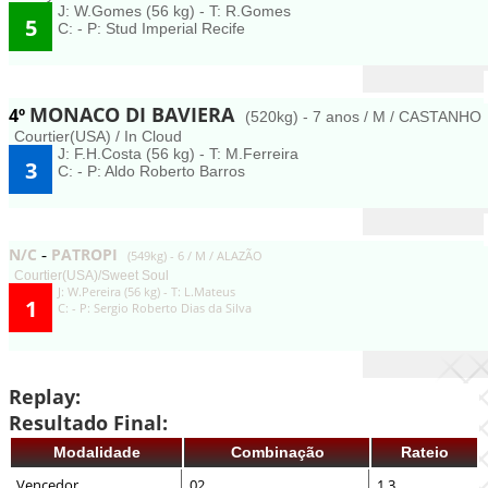
J: W.Gomes (56 kg) - T: R.Gomes
5
C: - P: Stud Imperial Recife
MONACO DI BAVIERA
4º
(520kg) - 7 anos / M / CASTANHO
Courtier(USA) / In Cloud
J: F.H.Costa (56 kg) - T: M.Ferreira
3
C: - P: Aldo Roberto Barros
N/C
PATROPI
-
(549kg) - 6 / M / ALAZÃO
Courtier(USA)/Sweet Soul
J: W.Pereira (56 kg) - T: L.Mateus
1
C: - P: Sergio Roberto Dias da Silva
Replay:
Resultado Final:
Modalidade
Combinação
Rateio
Vencedor
02
1,3