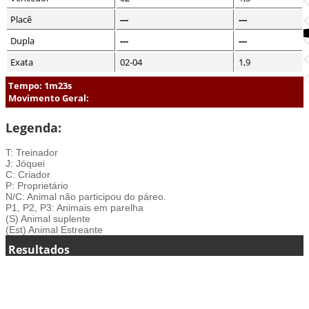
Placê
---
---
Dupla
---
---
Exata
02-04
1,9
Tempo: 1m23s
Movimento Geral:
Legenda:
T: Treinador
J: Jóquei
C: Criador
P: Proprietário
N/C: Animal não participou do páreo.
P1, P2, P3: Animais em parelha
(S) Animal suplente
(Est) Animal Estreante
Resultados