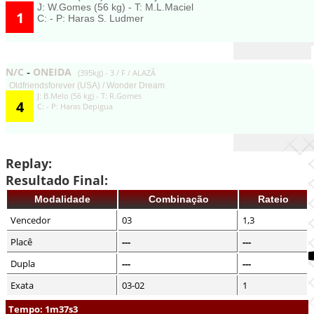
J: W.Gomes (56 kg) - T: M.L.Maciel
1
C: - P: Haras S. Ludmer
N/C
ONEIDA
-
(395kg) - 3 / F / ALAZÃ
Oldfriendsforever (USA) / Wonder Dream
J: B.Melo (56 kg) - T: R.Gomes
4
C: - P: Haras Depigua
Replay:
Resultado Final:
Modalidade
Combinação
Rateio
Vencedor
03
1,3
Placê
---
---
Dupla
---
---
Exata
03-02
1
Tempo: 1m37s3