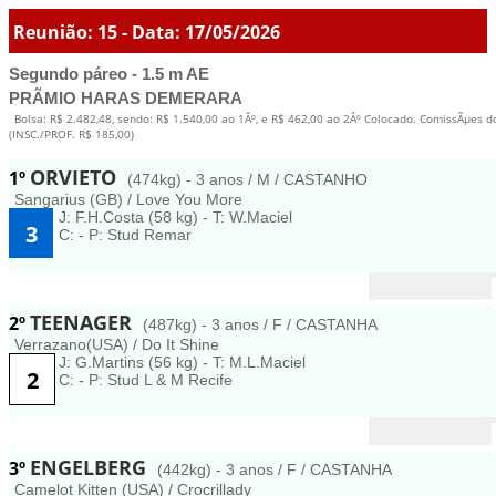
Reunião: 15 - Data: 17/05/2026
Segundo páreo - 1.5 m AE
PRÃMIO HARAS DEMERARA
Bolsa: R$ 2.482,48, sendo: R$ 1.540,00 ao 1Âº, e R$ 462,00 ao 2Âº Colocado. ComissÃµes d
(INSC./PROF. R$ 185,00)
ORVIETO
1º
(474kg) - 3 anos / M / CASTANHO
Sangarius (GB) / Love You More
J: F.H.Costa (58 kg) - T: W.Maciel
3
C: - P: Stud Remar
TEENAGER
2º
(487kg) - 3 anos / F / CASTANHA
Verrazano(USA) / Do It Shine
J: G.Martins (56 kg) - T: M.L.Maciel
2
C: - P: Stud L & M Recife
ENGELBERG
3º
(442kg) - 3 anos / F / CASTANHA
Camelot Kitten (USA) / Crocrillady