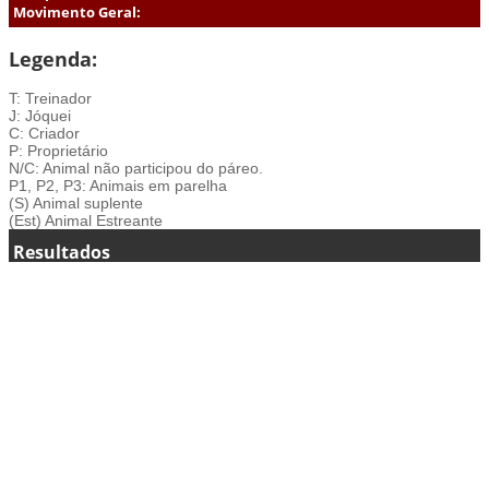
Movimento Geral:
Legenda:
T: Treinador
J: Jóquei
C: Criador
P: Proprietário
N/C: Animal não participou do páreo.
P1, P2, P3: Animais em parelha
(S) Animal suplente
(Est) Animal Estreante
Resultados