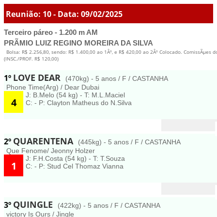
Reunião: 10 - Data: 09/02/2025
Terceiro páreo - 1.200 m AM
PRÃMIO LUIZ REGINO MOREIRA DA SILVA
Bolsa: R$ 2.256,80, sendo: R$ 1.400,00 ao 1Âº, e R$ 420,00 ao 2Âº Colocado. ComissÃµes d
(INSC./PROF. R$ 120,00)
LOVE DEAR
1º
(470kg) - 5 anos / F / CASTANHA
Phone Time(Arg) / Dear Dubai
J: B.Melo (54 kg) - T: M.L.Maciel
4
C: - P: Clayton Matheus do N.Silva
QUARENTENA
2º
(445kg) - 5 anos / F / CASTANHA
Que Fenome/ Jeonny Holzer
J: F.H.Costa (54 kg) - T: T.Souza
1
C: - P: Stud Cel Thomaz Vianna
QUINGLE
3º
(422kg) - 5 anos / F / CASTANHA
victory Is Ours / Jingle