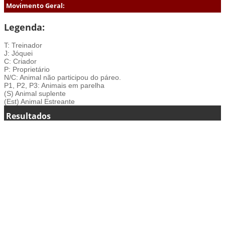
Movimento Geral:
Legenda:
T: Treinador
J: Jóquei
C: Criador
P: Proprietário
N/C: Animal não participou do páreo.
P1, P2, P3: Animais em parelha
(S) Animal suplente
(Est) Animal Estreante
Resultados