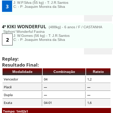
J: W.P.Silva (55 kg) - T: J.R.Santos
3
C: - P: Joaquim Moreira da Silva
KIKI WONDERFUL
4º
(488kg) - 6 anos / F / CASTANHA
Siphon/ Wonderful Faxina
J: W.Gomes (56 kg) - T: J.R.Santos
2
C: - P: Joaquim Moreira da Silva
Replay:
Resultado Final:
Modalidade
Combinação
Rateio
Vencedor
04
1,2
Placê
---
---
Dupla
---
---
Exata
04-01
1,6
Tempo: 1m02s1