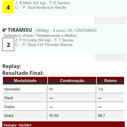
J: B.Melo (54 kg) - T: E.Santos
4
C: - P: Stud Anderson Recife
TIRAMISU
4º
(469kg) - 3 anos / M / CASTANHO
Setembro chove / Simplemente o Melhor
J: F.H.Costa (56 kg) - T: T.Souza
2
C: - P: Stud Cel Thomaz Vianna
Replay:
Resultado Final:
Modalidade
Combinação
Rateio
Vencedor
01
7,6
Placê
---
---
Dupla
---
---
Exata
01-03
86,7
Tempo: 1m33s1