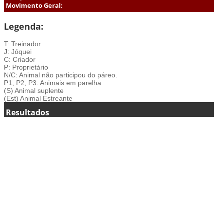
Movimento Geral:
Legenda:
T: Treinador
J: Jóquei
C: Criador
P: Proprietário
N/C: Animal não participou do páreo.
P1, P2, P3: Animais em parelha
(S) Animal suplente
(Est) Animal Estreante
Resultados