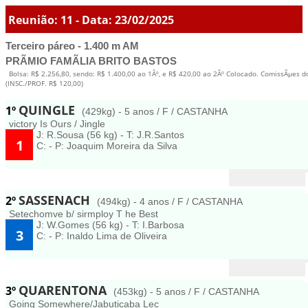
Reunião: 11 - Data: 23/02/2025
Terceiro páreo - 1.400 m AM
PRÃMIO FAMÃLIA BRITO BASTOS
Bolsa: R$ 2.256,80, sendo: R$ 1.400,00 ao 1Âº, e R$ 420,00 ao 2Âº Colocado. ComissÃµes d
(INSC./PROF. R$ 120,00)
QUINGLE
1º
(429kg) - 5 anos / F / CASTANHA
victory Is Ours / Jingle
J: R.Sousa (56 kg) - T: J.R.Santos
1
C: - P: Joaquim Moreira da Silva
SASSENACH
2º
(494kg) - 4 anos / F / CASTANHA
Setechomve b/ sirmploy T he Best
J: W.Gomes (56 kg) - T: I.Barbosa
3
C: - P: Inaldo Lima de Oliveira
QUARENTONA
3º
(453kg) - 5 anos / F / CASTANHA
Going Somewhere/Jabuticaba Lec