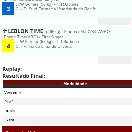
J: W.Gomes (56 kg) - T: R.Gomes
3
C: - P: Stud Farmacia Veterinaria do Recife
LEBLON TIME
4º
(496kg) - 5 anos / M / CASTANHO
Phone Time(ARG) / First Singer
J: W.Pereira (58 kg) - T: I.Barbosa
4
C: - P: Inaldo Lima de Oliveira
Replay:
Resultado Final:
Modalidade
Vencedor
Placê
Dupla
Exata