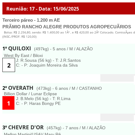
Reunião: 17 - Data: 15/06/2025
Terceiro páreo - 1.200 m AE
PRÃMIO RANCHO ALEGRE PRODUTOS AGROPECUÃRIOS
Bolsa: R$ 2.256,80, sendo: R$ 1.400,00 ao 1Âº , e R$ 420,00 ao 2Âº Colocado. ComissÃµes d
(INSC./PROF. R$ 120,00)
QUILOXI
1º
(497kg) - 5 anos / M / ALAZÃO
West By East / Biloxi
J: R.Sousa (56 kg) - T: J.R.Santos
2
C: - P: Joaquim Moreira da Silva
OVERATH
2º
(473kg) - 6 anos / M / CASTANHO
Billion Dollar / Lunar Eclipse
J: B.Melo (56 kg) - T: R.Lima
1
C: - P: Haras Bongy PE
CHEVRE D'OR
3º
(457kg) - 7 anos / M / ALAZÃO
Mellon Martini(USA)/ Mary Rê