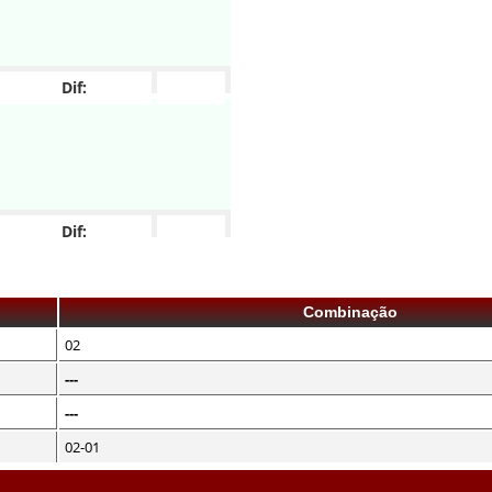
Dif:
Dif:
Combinação
02
---
---
02-01