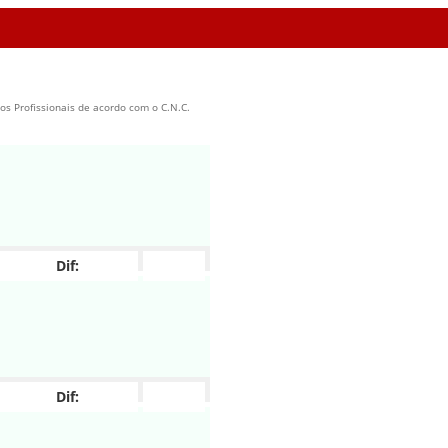
os Profissionais de acordo com o C.N.C.
Dif:
Dif: