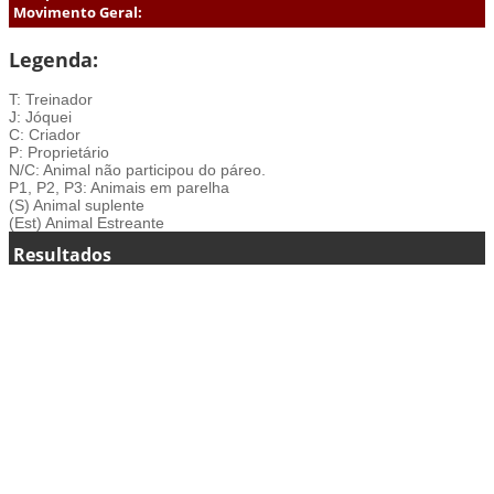
Movimento Geral:
Legenda:
T: Treinador
J: Jóquei
C: Criador
P: Proprietário
N/C: Animal não participou do páreo.
P1, P2, P3: Animais em parelha
(S) Animal suplente
(Est) Animal Estreante
Resultados