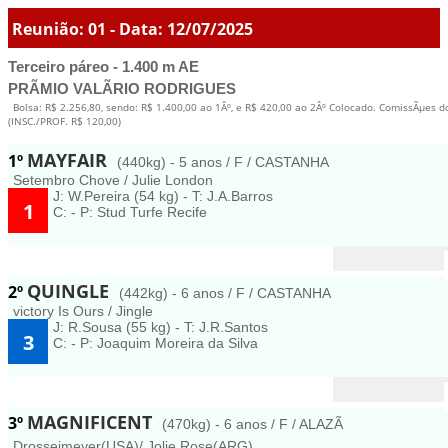
Reunião: 01 - Data: 12/07/2025
Terceiro páreo - 1.400 m AE
PRÃMIO VALÃRIO RODRIGUES
Bolsa: R$ 2.256,80, sendo: R$ 1.400,00 ao 1Âº, e R$ 420,00 ao 2Âº Colocado. ComissÃµes d
(INSC./PROF. R$ 120,00)
MAYFAIR
1º
(440kg) - 5 anos / F / CASTANHA
Setembro Chove / Julie London
J: W.Pereira (54 kg) - T: J.A.Barros
1
C: - P: Stud Turfe Recife
QUINGLE
2º
(442kg) - 6 anos / F / CASTANHA
victory Is Ours / Jingle
J: R.Sousa (55 kg) - T: J.R.Santos
3
C: - P: Joaquim Moreira da Silva
MAGNIFICENT
3º
(470kg) - 6 anos / F / ALAZÃ
Drosseimeyer(USA)/ Jolie Rose(ARG)