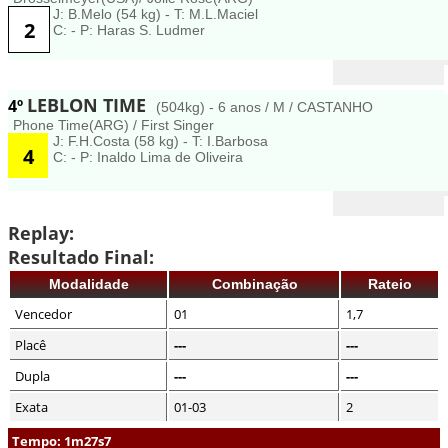
J: B.Melo (54 kg) - T: M.L.Maciel
2
C: - P: Haras S. Ludmer
LEBLON TIME
4º
(504kg) - 6 anos / M / CASTANHO
Phone Time(ARG) / First Singer
J: F.H.Costa (58 kg) - T: I.Barbosa
4
C: - P: Inaldo Lima de Oliveira
Replay:
Resultado Final:
Modalidade
Combinação
Rateio
Vencedor
01
1,7
Placê
---
---
Dupla
---
---
Exata
01-03
2
Tempo: 1m27s7