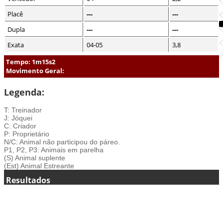
Placê
---
---
Dupla
---
---
Exata
04-05
3,8
Tempo: 1m15s2
Movimento Geral:
Legenda:
T: Treinador
J: Jóquei
C: Criador
P: Proprietário
N/C: Animal não participou do páreo.
P1, P2, P3: Animais em parelha
(S) Animal suplente
(Est) Animal Estreante
Resultados