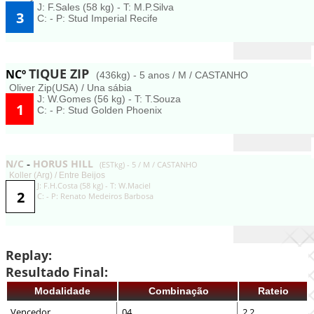
J: F.Sales (58 kg) - T: M.P.Silva
3
C: - P: Stud Imperial Recife
TIQUE ZIP
NCº
(436kg) - 5 anos / M / CASTANHO
Oliver Zip(USA) / Una sábia
J: W.Gomes (56 kg) - T: T.Souza
1
C: - P: Stud Golden Phoenix
N/C
HORUS HILL
-
(ESTkg) - 5 / M / CASTANHO
Koller (Arg) / Entre Beijos
J: F.H.Costa (58 kg) - T: W.Maciel
2
C: - P: Renato Medeiros Barbosa
Replay:
Resultado Final:
Modalidade
Combinação
Rateio
Vencedor
04
2,2