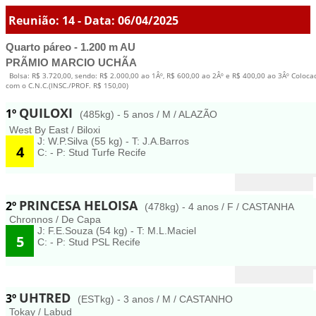
Reunião: 14 - Data: 06/04/2025
Quarto páreo - 1.200 m AU
PRÃMIO MARCIO UCHÃA
Bolsa: R$ 3.720,00, sendo: R$ 2.000,00 ao 1Âº, R$ 600,00 ao 2Âº e R$ 400,00 ao 3Âº Coloc
com o C.N.C.(INSC./PROF. R$ 150,00)
QUILOXI
1º
(485kg) - 5 anos / M / ALAZÃO
West By East / Biloxi
J: W.P.Silva (55 kg) - T: J.A.Barros
4
C: - P: Stud Turfe Recife
PRINCESA HELOISA
2º
(478kg) - 4 anos / F / CASTANHA
Chronnos / De Capa
J: F.E.Souza (54 kg) - T: M.L.Maciel
5
C: - P: Stud PSL Recife
UHTRED
3º
(ESTkg) - 3 anos / M / CASTANHO
Tokay / Labud