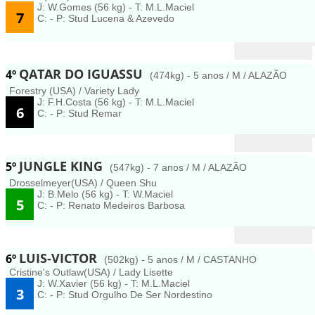
J: W.Gomes (56 kg) - T: M.L.Maciel
7
C: - P: Stud Lucena & Azevedo
QATAR DO IGUASSU
4º
(474kg) - 5 anos / M / ALAZÃO
Forestry (USA) / Variety Lady
J: F.H.Costa (56 kg) - T: M.L.Maciel
6
C: - P: Stud Remar
JUNGLE KING
5º
(547kg) - 7 anos / M / ALAZÃO
Drosselmeyer(USA) / Queen Shu
J: B.Melo (56 kg) - T: W.Maciel
5
C: - P: Renato Medeiros Barbosa
LUIS-VICTOR
6º
(502kg) - 5 anos / M / CASTANHO
Cristine's Outlaw(USA) / Lady Lisette
J: W.Xavier (56 kg) - T: M.L.Maciel
3
C: - P: Stud Orgulho De Ser Nordestino