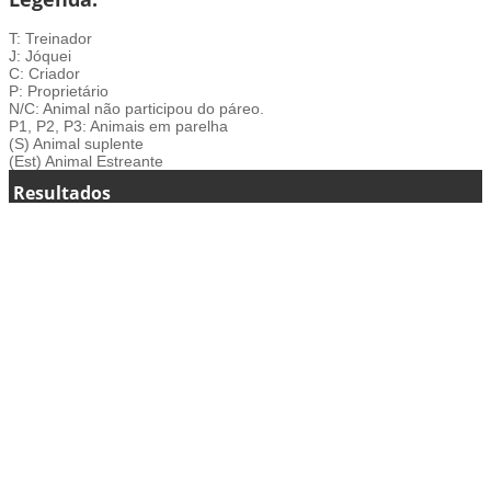
T: Treinador
J: Jóquei
C: Criador
P: Proprietário
N/C: Animal não participou do páreo.
P1, P2, P3: Animais em parelha
(S) Animal suplente
(Est) Animal Estreante
Resultados