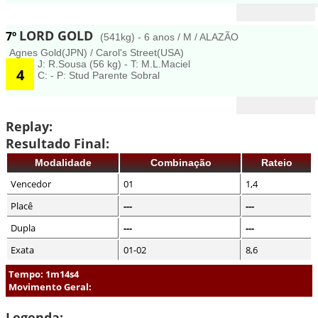
LORD GOLD
7º
(541kg) - 6 anos / M / ALAZÃO
Agnes Gold(JPN) / Carol's Street(USA)
J: R.Sousa (56 kg) - T: M.L.Maciel
4
C: - P: Stud Parente Sobral
Replay:
Resultado Final:
Modalidade
Combinação
Rateio
Vencedor
01
1,4
Placê
---
---
Dupla
---
---
Exata
01-02
8,6
Tempo: 1m14s4
Movimento Geral:
Legenda: