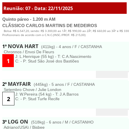
Reunião: 07 - Data: 22/11/2025
Quinto páreo - 1.200 m AM
CLÃSSICO CARLOS MARTINS DE MEDEIROS
Bolsa: R$ 6.547,20, sendo: R$ 3.300,00 ao 1Âº, R$ 990,00 ao 2Âº, R$ 660,00 ao 3Âº e R$ 3
Profissionais de acordo com o C.N.C.(INSC./PROF. R$ 215,00)
NOVA HART
1º
(411kg) - 4 anos / F / CASTANHA
Chronnos / Envoi De Fleurs
J: L.Henrique (55 kg) - T: C.A.Nascimento
1
C: - P: Stud São José dos Bastiões
MAYFAIR
2º
(445kg) - 5 anos / F / CASTANHA
Setembro Chove / Julie London
J: W.Pereira (54 kg) - T: J.A.Barros
2
C: - P: Stud Turfe Recife
LOG ON
3º
(518kg) - 6 anos / M / CASTANHO
Adriano(USA) / Bisbee