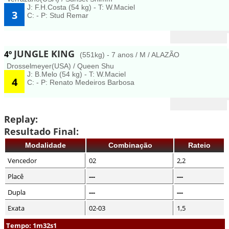
J: F.H.Costa (54 kg) - T: W.Maciel
3
C: - P: Stud Remar
JUNGLE KING
4º
(551kg) - 7 anos / M / ALAZÃO
Drosselmeyer(USA) / Queen Shu
J: B.Melo (54 kg) - T: W.Maciel
4
C: - P: Renato Medeiros Barbosa
Replay:
Resultado Final:
Modalidade
Combinação
Rateio
Vencedor
02
2,2
Placê
---
---
Dupla
---
---
Exata
02-03
1,5
Tempo: 1m32s1