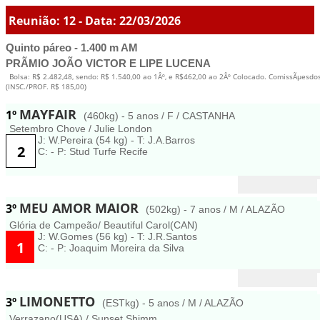
Reunião: 12 - Data: 22/03/2026
Quinto páreo - 1.400 m AM
PRÃMIO JOÃO VICTOR E LIPE LUCENA
Bolsa: R$ 2.482,48, sendo: R$ 1.540,00 ao 1Âº, e R$462,00 ao 2Âº Colocado. ComissÃµesdo
(INSC./PROF. R$ 185,00)
MAYFAIR
1º
(460kg) - 5 anos / F / CASTANHA
Setembro Chove / Julie London
J: W.Pereira (54 kg) - T: J.A.Barros
2
C: - P: Stud Turfe Recife
MEU AMOR MAIOR
3º
(502kg) - 7 anos / M / ALAZÃO
Glória de Campeão/ Beautiful Carol(CAN)
J: W.Gomes (56 kg) - T: J.R.Santos
1
C: - P: Joaquim Moreira da Silva
LIMONETTO
3º
(ESTkg) - 5 anos / M / ALAZÃO
Verrazano(USA) / Sunset Shimm