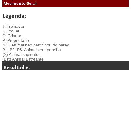
Movimento Geral:
Legenda:
T: Treinador
J: Jóquei
C: Criador
P: Proprietário
N/C: Animal não participou do páreo.
P1, P2, P3: Animais em parelha
(S) Animal suplente
(Est) Animal Estreante
Resultados