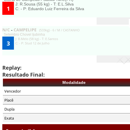
J: R.Sousa (55 kg) - T: E.L.Silva
1
C: - P: Eduardo Luiz Ferreira da Silva
N/C
CAMPELIPE
-
(533kg) - 6 / M / CASTANHO
Setembro Chovel Ijubinha
J: B.Melo (58 kg) - T: E.Santos
3
C: - P: Stud 12 de Julho
Replay:
Resultado Final:
Modalidade
Vencedor
Placê
Dupla
Exata