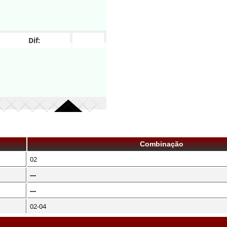
Dif:
Combinação
02
---
---
02-04