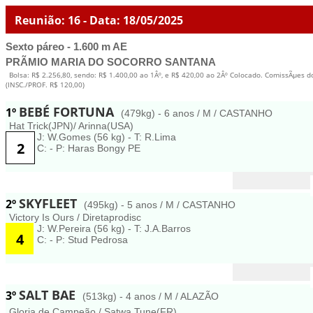
Reunião: 16 - Data: 18/05/2025
Sexto páreo - 1.600 m AE
PRÃMIO MARIA DO SOCORRO SANTANA
Bolsa: R$ 2.256,80, sendo: R$ 1.400,00 ao 1Âº, e R$ 420,00 ao 2Âº Colocado. ComissÃµes d
(INSC./PROF. R$ 120,00)
BEBÉ FORTUNA
1º
(479kg) - 6 anos / M / CASTANHO
Hat Trick(JPN)/ Arinna(USA)
J: W.Gomes (56 kg) - T: R.Lima
2
C: - P: Haras Bongy PE
SKYFLEET
2º
(495kg) - 5 anos / M / CASTANHO
Victory Is Ours / Diretaprodisc
J: W.Pereira (56 kg) - T: J.A.Barros
4
C: - P: Stud Pedrosa
SALT BAE
3º
(513kg) - 4 anos / M / ALAZÃO
Gloria de Campeão / Satwa Tune(FR)