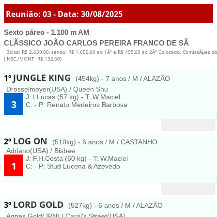
Reunião: 03 - Data: 30/08/2025
Sexto páreo - 1.100 m AM
CLÃSSICO JOÃO CARLOS PEREIRA FRANCO DE SÃ
Bolsa: R$ 2.659,80, sendo: R$ 1.650,00 ao 1Âº e R$ 495,00 ao 2Âº Colocado. ComissÃµes do
(INSC./MONT. R$ 132,50)
JUNGLE KING
1º
(454kg) - 7 anos / M / ALAZÃO
Drosselmeyer(USA) / Queen Shu
J: I.Lucas (57 kg) - T: W.Maciel
3
C: - P: Renato Medeiros Barbosa
LOG ON
2º
(510kg) - 6 anos / M / CASTANHO
Adriano(USA) / Bisbee
J: F.H.Costa (60 kg) - T: W.Maciel
1
C: - P: Stud Lucena & Azevedo
LORD GOLD
3º
(527kg) - 6 anos / M / ALAZÃO
Agnes Gold(JPN) / Carol's Street(USA)