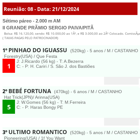
Reunião: 08 - Data: 21/12/2024
Sétimo páreo - 2.000 m AM
II GRANDE PRÃMIO SERGIO PAIVA/PITÃ
Bolsa: R$ 16.120,00, sendo: R$ 10.000,00 ao 1Âº, e R$ 3.000,00 ao 2Âº Colocado. ComissÃµ
( TAXAS PAGAS PELO PATROCINADOR)
PINHAO DO IGUASSU
1º
(520kg) - 5 anos / M / CASTANHO
Forestry(USA) / Que Festa
J: J.Ricardo (56 kg) - T: A.Bezerra
1
C: - P: H. Cariri / S. São J. dos Bastiões
BEBÉ FORTUNA
2º
(470kg) - 6 anos / M / CASTANHO
Hat Trick(JPN)/ Arinna(USA)
J: W.Gomes (56 kg) - T: M.Ferreira
5
C: - P: Haras Bongy PE
ULTIMO ROMANTICO
3º
(520kg) - 5 anos / M / CASTANHO
Pioneering(USA) / 1f You Want