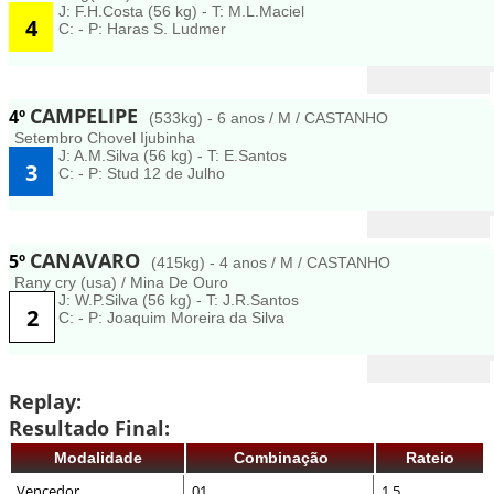
J: F.H.Costa (56 kg) - T: M.L.Maciel
4
C: - P: Haras S. Ludmer
CAMPELIPE
4º
(533kg) - 6 anos / M / CASTANHO
Setembro Chovel Ijubinha
J: A.M.Silva (56 kg) - T: E.Santos
3
C: - P: Stud 12 de Julho
CANAVARO
5º
(415kg) - 4 anos / M / CASTANHO
Rany cry (usa) / Mina De Ouro
J: W.P.Silva (56 kg) - T: J.R.Santos
2
C: - P: Joaquim Moreira da Silva
Replay:
Resultado Final:
Modalidade
Combinação
Rateio
Vencedor
01
1,5