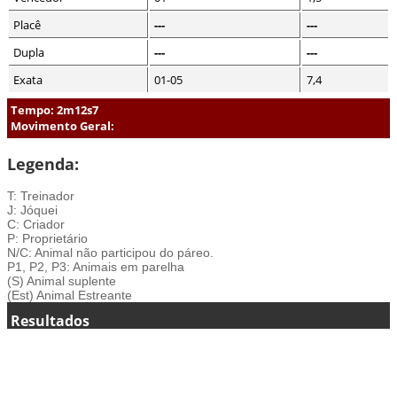
Placê
---
---
Dupla
---
---
Exata
01-05
7,4
Tempo: 2m12s7
Movimento Geral:
Legenda:
T: Treinador
J: Jóquei
C: Criador
P: Proprietário
N/C: Animal não participou do páreo.
P1, P2, P3: Animais em parelha
(S) Animal suplente
(Est) Animal Estreante
Resultados