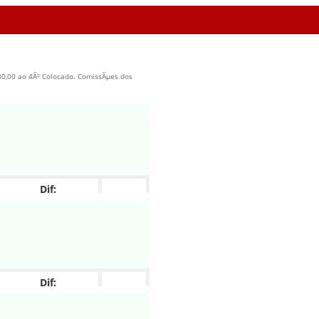
 330,00 ao 4Âº Colocado. ComissÃµes dos
Dif:
Dif: