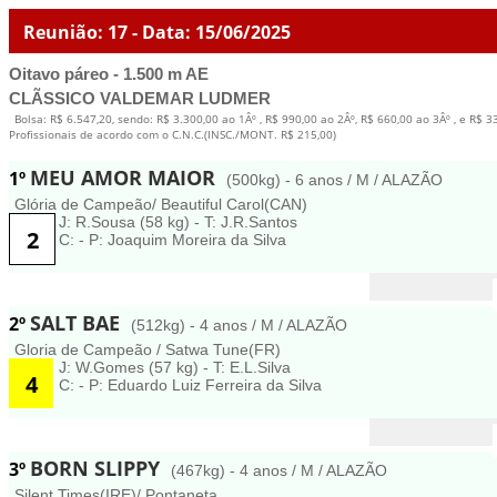
Reunião: 17 - Data: 15/06/2025
Oitavo páreo - 1.500 m AE
CLÃSSICO VALDEMAR LUDMER
Bolsa: R$ 6.547,20, sendo: R$ 3.300,00 ao 1Âº , R$ 990,00 ao 2Âº, R$ 660,00 ao 3Âº , e R$
Profissionais de acordo com o C.N.C.(INSC./MONT. R$ 215,00)
MEU AMOR MAIOR
1º
(500kg) - 6 anos / M / ALAZÃO
Glória de Campeão/ Beautiful Carol(CAN)
J: R.Sousa (58 kg) - T: J.R.Santos
2
C: - P: Joaquim Moreira da Silva
SALT BAE
2º
(512kg) - 4 anos / M / ALAZÃO
Gloria de Campeão / Satwa Tune(FR)
J: W.Gomes (57 kg) - T: E.L.Silva
4
C: - P: Eduardo Luiz Ferreira da Silva
BORN SLIPPY
3º
(467kg) - 4 anos / M / ALAZÃO
Silent Times(IRE)/ Pontaneta