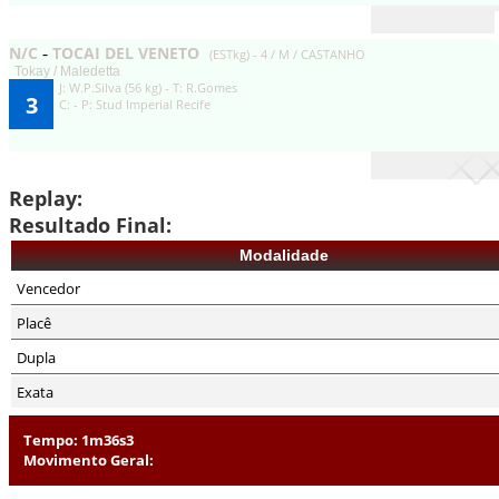
N/C
TOCAI DEL VENETO
-
(ESTkg) - 4 / M / CASTANHO
Tokay / Maledetta
J: W.P.Silva (56 kg) - T: R.Gomes
3
C: - P: Stud Imperial Recife
Replay:
Resultado Final:
Modalidade
Vencedor
Placê
Dupla
Exata
Tempo: 1m36s3
Movimento Geral: