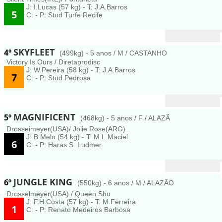
J: I.Lucas (57 kg) - T: J.A.Barros
5
C: - P: Stud Turfe Recife
SKYFLEET
4º
(499kg) - 5 anos / M / CASTANHO
Victory Is Ours / Diretaprodisc
J: W.Pereira (58 kg) - T: J.A.Barros
7
C: - P: Stud Pedrosa
MAGNIFICENT
5º
(468kg) - 5 anos / F / ALAZÃ
Drosseimeyer(USA)/ Jolie Rose(ARG)
J: B.Melo (54 kg) - T: M.L.Maciel
6
C: - P: Haras S. Ludmer
JUNGLE KING
6º
(550kg) - 6 anos / M / ALAZÃO
Drosselmeyer(USA) / Queen Shu
J: F.H.Costa (57 kg) - T: M.Ferreira
1
C: - P: Renato Medeiros Barbosa