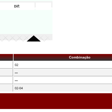
Dif:
Combinação
02
---
---
02-04