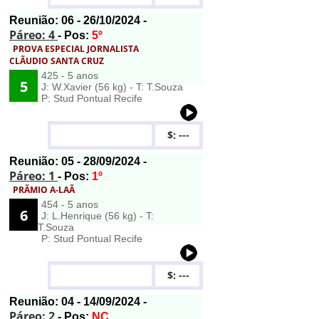
Reunião:
06
- 26/10/2024 -
Páreo: 4
- Pos:
5º
PROVA ESPECIAL JORNALISTA
CLÃUDIO SANTA CRUZ
425 - 5 anos
5
J: W.Xavier (56 kg) - T: T.Souza
P: Stud Pontual Recife
$: ---
Reunião:
05
- 28/09/2024 -
Páreo: 1
- Pos:
1º
PRÃMIO A-LAÃ
454 - 5 anos
6
J: L.Henrique (56 kg) - T:
T.Souza
P: Stud Pontual Recife
$: ---
Reunião:
04
- 14/09/2024 -
Páreo: 2
- Pos:
NC