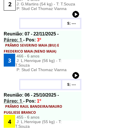
2
J: G.Martins (54 kg) - T: T.Souza
P: Stud Cel Thomaz Vianna
$: ---
Reunião:
07
- 22/11/2025 -
Páreo: 1
- Pos:
3º
PRÃMIO SEVERINO MAIA (BIU) E
FREDERICO MAIA (NENO MAIA)
466 - 6 anos
3
J: L.Henrique (56 kg) - T:
T.Souza
P: Stud Cel Thomaz Vianna
$: ---
Reunião:
06
- 25/10/2025 -
Páreo: 1
- Pos:
1º
PRÃMIO RAUL BANDEIRA/MAURO
PUGLIESE BRANCO
455 - 6 anos
4
J: L.Henrique (55 kg) - T:
T.Souza