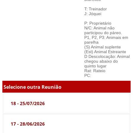
T: Treinador
J: Jóquei
P: Proprietário
N/C: Animal não
participou do páreo.
P1, P2, P3: Animais em
parelha
(S) Animal suplente
(Est) Animal Estreante
D Descolocação: Animal
chegou abaixo do
quinto lugar
Rat: Rateio
PC:
Selecione outra Reunião
18 - 25/07/2026
17 - 28/06/2026