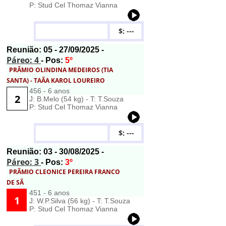
P: Stud Cel Thomaz Vianna
$: ---
Reunião:
05
- 27/09/2025 -
Páreo: 4
- Pos:
5º
PRÃMIO OLINDINA MEDEIROS (TIA
SANTA) - TAÃA KAROL LOUREIRO
456 - 6 anos
2
J: B.Melo (54 kg) - T: T.Souza
P: Stud Cel Thomaz Vianna
$: ---
Reunião:
03
- 30/08/2025 -
Páreo: 3
- Pos:
3º
PRÃMIO CLEONICE PEREIRA FRANCO
DE SÃ
451 - 6 anos
1
J: W.P.Silva (56 kg) - T: T.Souza
P: Stud Cel Thomaz Vianna