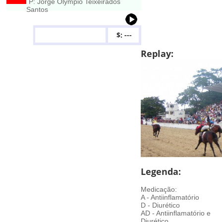
P: Jorge Olympio Teixeirados
Santos
$: ---
Replay:
Legenda:
Medicação:
A - Antiinflamatório
D - Diurético
AD - Antiinflamatório e
Diurético