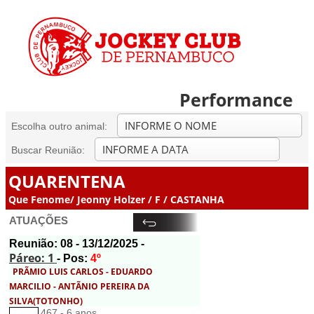
Performance
Escolha outro animal:
Buscar Reunião:
QUARENTENA
Que Fenome/ Jeonny Holzer / F / CASTANHA
ATUAÇÕES
Reunião:
08
- 13/12/2025 -
Páreo: 1
- Pos:
4º
PRÃMIO LUIS CARLOS - EDUARDO
MARCILIO - ANTÃNIO PEREIRA DA
SILVA(TOTONHO)
467 - 6 anos