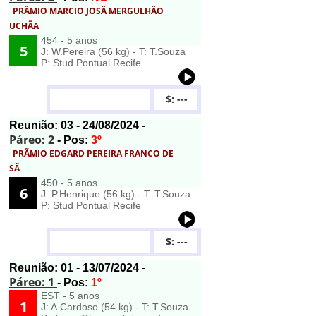
PRÃMIO MARCIO JOSÃ MERGULHÃO
UCHÃA
454 - 5 anos
5
J: W.Pereira (56 kg) - T: T.Souza
P: Stud Pontual Recife
$: ---
Reunião:
03
- 24/08/2024 -
Páreo: 2
- Pos:
3º
PRÃMIO EDGARD PEREIRA FRANCO DE
SÃ
450 - 5 anos
6
J: P.Henrique (56 kg) - T: T.Souza
P: Stud Pontual Recife
$: ---
Reunião:
01
- 13/07/2024 -
Páreo: 1
- Pos:
1º
EST - 5 anos
1
J: A.Cardoso (54 kg) - T: T.Souza