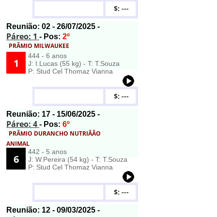
$: ---
Reunião:
02
- 26/07/2025 -
Páreo: 1
- Pos:
2º
PRÃMIO MILWAUKEE
444 - 6 anos
1
J: I.Lucas (55 kg) - T: T.Souza
P: Stud Cel Thomaz Vianna
$: ---
Reunião:
17
- 15/06/2025 -
Páreo: 4
- Pos:
6º
PRÃMIO DURANCHO NUTRIÃÃO
ANIMAL
442 - 5 anos
6
J: W.Pereira (54 kg) - T: T.Souza
P: Stud Cel Thomaz Vianna
$: ---
Reunião:
12
- 09/03/2025 -