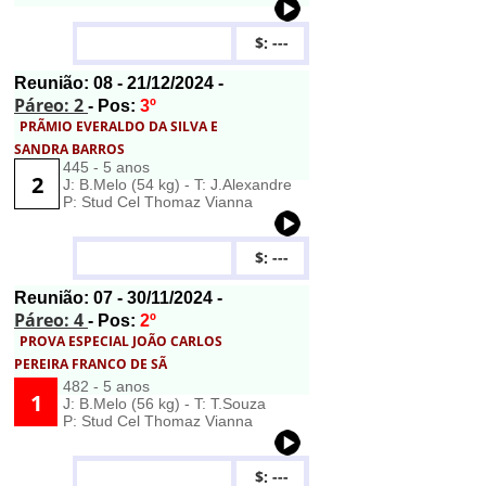
$: ---
Reunião:
08
- 21/12/2024 -
Páreo: 2
- Pos:
3º
PRÃMIO EVERALDO DA SILVA E
SANDRA BARROS
445 - 5 anos
2
J: B.Melo (54 kg) - T: J.Alexandre
P: Stud Cel Thomaz Vianna
$: ---
Reunião:
07
- 30/11/2024 -
Páreo: 4
- Pos:
2º
PROVA ESPECIAL JOÃO CARLOS
PEREIRA FRANCO DE SÃ
482 - 5 anos
1
J: B.Melo (56 kg) - T: T.Souza
P: Stud Cel Thomaz Vianna
$: ---