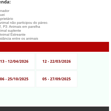
enda:
inador
uei
prietário
Animal não participou do páreo.
2, P3: Animais em parelha
nimal suplente
 Animal Estreante
istância entre os animais
13 - 12/04/2026
12 - 22/03/2026
06 - 25/10/2025
05 - 27/09/2025