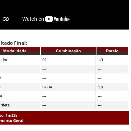
ltado Final:
Modalidade
Combinação
Rateio
edor
02
1,3
---
---
a
---
---
a
02-04
1,9
ta
---
---
rifeta
---
---
o: 1m23s
mento Geral: