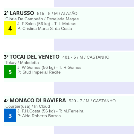
LARUSSO
2º
515 - 5 / M / ALAZÃO
Glória De Campeão / Desejada Magee
J: F.Sales (56 kg) - T: L.Mateus
4
P: Cristina Maria S. da Costa
TOCAI DEL VENETO
3º
481 - 5 / M / CASTANHO
Tokay / Maledetta
J: W.Gomes (56 kg) - T: R.Gomes
5
P: Stud Imperial Recife
MONACO DI BAVIERA
4º
520 - 7 / M / CASTANHO
Courtier(usa) / In Cloud
J: F.H.Costa (56 kg) - T: M.Ferreira
3
P: Aldo Roberto Barros