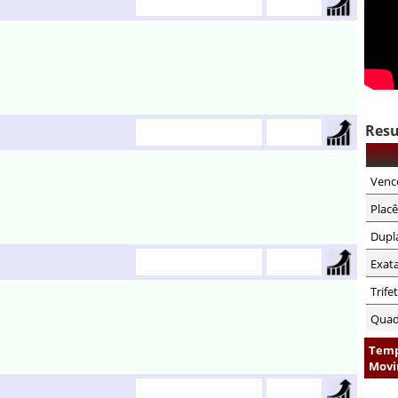
Resu
Venc
Placê
Dupl
Exat
Trife
Quad
Temp
Movi