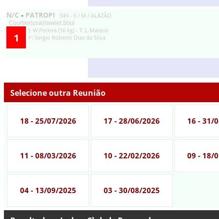
N/C
PATROPI
-
549 - 6 / M / ALAZÃO
Courtier(usa)/sweet Soul
J: W.Pereira (56 kg) - T: L.Mateus
1
P: Sergio Roberto Dias da Silva
Selecione outra Reunião
18 - 25/07/2026
17 - 28/06/2026
16 - 31/
11 - 08/03/2026
10 - 22/02/2026
09 - 18/
04 - 13/09/2025
03 - 30/08/2025