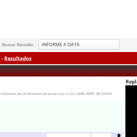
Buscar Reunião:
a
-
Resultados
Repl
. Comissões dos Profissionais de acordo com o C.N.C.(INSC./PROF. R$ 218,00)