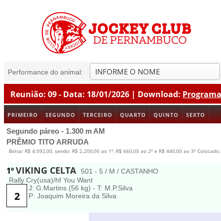
Performance do animal:
Reunião: 09 - Data: 18/01/2026 | Download:
Program
PRIMEIRO
SEGUNDO
TERCEIRO
QUARTO
QUINTO
SEXTO
Segundo páreo - 1.300 m AM
PRÊMIO TITO ARRUDA
Bolsa: R$ 4.092,00, sendo: R$ 2.200,00 ao 1º, R$ 660,00 ao 2º e R$ 440,00 ao 3º Colocado
VIKING CELTA
1º
501 - 5 / M / CASTANHO
Rally Cry(usa)/hf You Want
J: G.Martins (56 kg) - T: M.P.Silva
2
P: Joaquim Moreira da Silva