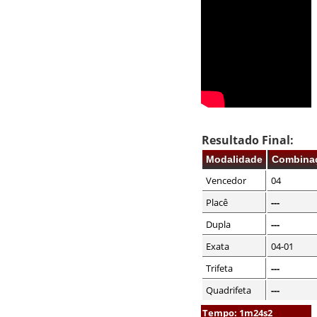
Resultado Final:
Modalidade
Combina
Vencedor
04
Placê
---
Dupla
---
Exata
04-01
Trifeta
---
Quadrifeta
---
Tempo: 1m24s2