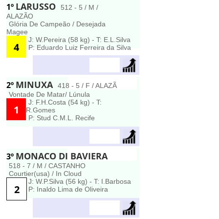
LARUSSO
1º
512 - 5 / M /
ALAZÃO
Glória De Campeão / Desejada
Magee
J: W.Pereira (58 kg) - T: E.L.Silva
4
P: Eduardo Luiz Ferreira da Silva
MINUXA
2º
418 - 5 / F / ALAZÃ
Vontade De Matar/ Lúnula
J: F.H.Costa (54 kg) - T:
1
R.Gomes
P: Stud C.M.L. Recife
MONACO DI BAVIERA
3º
518 - 7 / M / CASTANHO
Courtier(usa) / In Cloud
J: W.P.Silva (56 kg) - T: I.Barbosa
2
P: Inaldo Lima de Oliveira