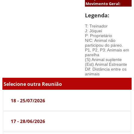
Movimento Geral:
Legenda:
T: Treinador
J: Jóquei
P: Proprietário
N/C: Animal não
participou do páreo.
P1, P2, P3: Animais em
parelha
(S) Animal suplente
(Est) Animal Estreante
Dif: Distância entre os
animais
Selecione outra Reunião
18 - 25/07/2026
17 - 28/06/2026