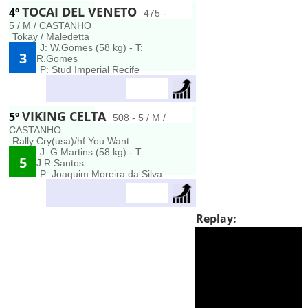
TOCAI DEL VENETO
4º
475 -
5 / M / CASTANHO
Tokay / Maledetta
J: W.Gomes (58 kg) - T:
3
R.Gomes
P: Stud Imperial Recife
VIKING CELTA
5º
508 - 5 / M /
CASTANHO
Rally Cry(usa)/hf You Want
J: G.Martins (58 kg) - T:
5
J.R.Santos
P: Joaquim Moreira da Silva
Replay: