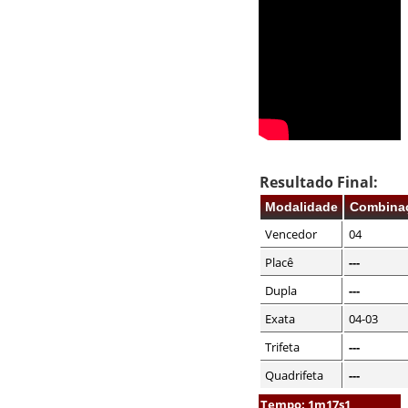
Resultado Final:
Modalidade
Combina
Vencedor
04
Placê
---
Dupla
---
Exata
04-03
Trifeta
---
Quadrifeta
---
Tempo: 1m17s1