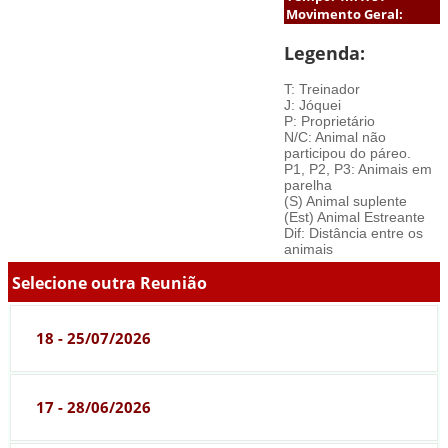
Movimento Geral:
Legenda:
T: Treinador
J: Jóquei
P: Proprietário
N/C: Animal não
participou do páreo.
P1, P2, P3: Animais em
parelha
(S) Animal suplente
(Est) Animal Estreante
Dif: Distância entre os
animais
Selecione outra Reunião
18 - 25/07/2026
17 - 28/06/2026