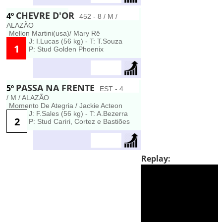
CHEVRE D'OR
4º
452 - 8 / M /
ALAZÃO
Mellon Martini(usa)/ Mary Rê
J: I.Lucas (56 kg) - T: T.Souza
1
P: Stud Golden Phoenix
PASSA NA FRENTE
5º
EST - 4
/ M / ALAZÃO
Momento De Ategria / Jackie Acteon
J: F.Sales (56 kg) - T: A.Bezerra
2
P: Stud Cariri, Cortez e Bastiões
Replay: