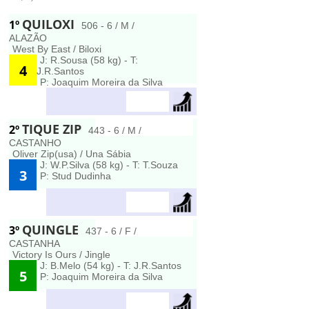
QUILOXI
1º
506 - 6 / M /
ALAZÃO
West By East / Biloxi
J: R.Sousa (58 kg) - T:
4
J.R.Santos
P: Joaquim Moreira da Silva
TIQUE ZIP
2º
443 - 6 / M /
CASTANHO
Oliver Zip(usa) / Una Sábia
J: W.P.Silva (58 kg) - T: T.Souza
3
P: Stud Dudinha
QUINGLE
3º
437 - 6 / F /
CASTANHA
Victory Is Ours / Jingle
J: B.Melo (54 kg) - T: J.R.Santos
5
P: Joaquim Moreira da Silva