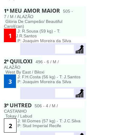
MEU AMOR MAIOR
1º
505 -
7 / M / ALAZÃO
Glória De Campeão/ Beautiful
Carol(can)
J: R.Sousa (59 kg) - T:
1
J.R.Santos
P: Joaquim Moreira da Silva
QUILOXI
2º
496 - 6 / M /
ALAZÃO
West By East / Biloxi
J: F.H.Costa (56 kg) - T: J.Santos
3
P: Joaquim Moreira da Silva
UHTRED
3º
506 - 4 / M /
CASTANHO
Tokay / Labud
J: W.Gomes (57 kg) - T: J.C.Silva
2
P: Stud Imperial Recife