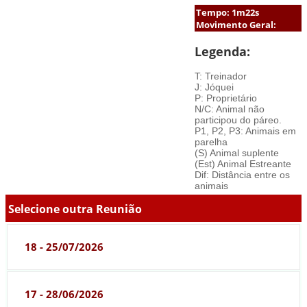
Tempo: 1m22s
Movimento Geral:
Legenda:
T: Treinador
J: Jóquei
P: Proprietário
N/C: Animal não
participou do páreo.
P1, P2, P3: Animais em
parelha
(S) Animal suplente
(Est) Animal Estreante
Dif: Distância entre os
animais
Selecione outra Reunião
18 - 25/07/2026
17 - 28/06/2026