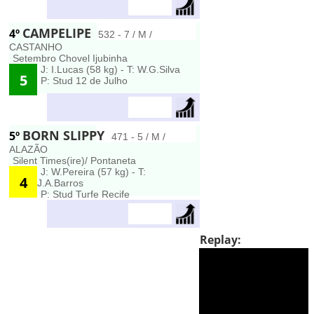
CAMPELIPE
4º
532 - 7 / M /
CASTANHO
Setembro Chovel Ijubinha
J: I.Lucas (58 kg) - T: W.G.Silva
5
P: Stud 12 de Julho
BORN SLIPPY
5º
471 - 5 / M /
ALAZÃO
Silent Times(ire)/ Pontaneta
J: W.Pereira (57 kg) - T:
4
J.A.Barros
P: Stud Turfe Recife
Replay: