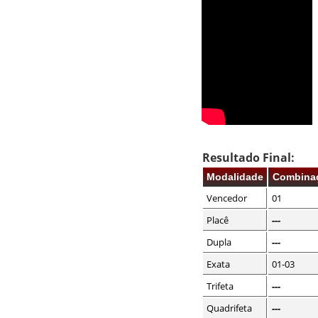
Resultado Final:
Modalidade
Combina
Vencedor
01
Placê
---
Dupla
---
Exata
01-03
Trifeta
---
Quadrifeta
---