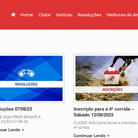
Home
Clube
Notícias
Resoluções
Melhores do A
uções 07/08/23
Inscrição para a 4ª corrida –
Sábado 12/08/2023
E AQUI PARA BAIXAR A
UÇÃO 07-08-23
CLIQUE AQUI para baixar a inscrição 
4ª corrida
nuar Lendo
Continuar Lendo