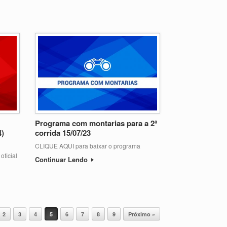
Programa com montarias para a 2ª
4)
corrida 15/07/23
CLIQUE AQUI para baixar o programa
ficial
Continuar Lendo
2
3
4
5
6
7
8
9
Próximo »