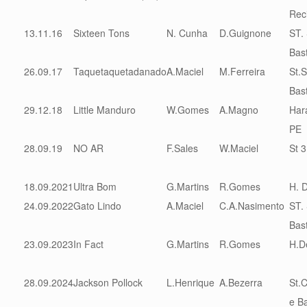
Rec
13.11.16
Sixteen Tons
N. Cunha
D.Guignone
ST. 
Bas
26.09.17
Taquetaquetadanado
A.Maciel
M.Ferreira
St.S
Bas
29.12.18
Little Manduro
W.Gomes
A.Magno
Hara
PE
28.09.19
NO AR
F.Sales
W.Maciel
St 
18.09.2021
Ultra Bom
G.Martins
R.Gomes
H. 
24.09.2022
Gato Lindo
A.Maciel
C.A.Nasimento
ST. 
Bas
23.09.2023
In Fact
G.Martins
R.Gomes
H.D
28.09.2024
Jackson Pollock
L.Henrique
A.Bezerra
St.C
e B