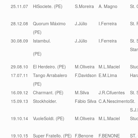
25.11.07
HiSociete. (PE)
S.Moreira
A. Magno
St.
28.12.08
Quorum Máximo
J.Júlio
I.Ferreira
St. 
(PE)
30.08.09
Istambul.
J.Júlio
I.Ferreira
St. 
Star
(PE)
29.08.10
El Herdeiro. (PE)
M.Oliveira
M.L.Maciel
Stu
17.07.11
Tango Arrabalero
F.Davidson
E.M.Lima
Har
(PE)
16.09.12
Charmant. (PE)
M.Silva
J.R.Cifuentes
St. 
15.09.13
Stockholder.
Fábio Silva
C.A.Nescimento
St.
S.J
19.10.14
VuoleSoldi. (PE)
M.Oliveira
M.L.Maciel
Stu
19.10.15
Super Fratello. (PE)
F.Benone
F.BENONE
ST. 