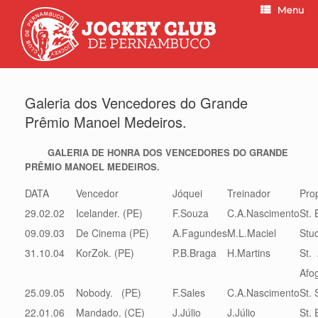
Menu
Galeria dos Vencedores do Grande
Prêmio Manoel Medeiros.
GALERIA DE HONRA DOS VENCEDORES DO GRANDE
PRÊMIO MANOEL MEDEIROS.
DATA
Vencedor
Jóquei
Treinador
Prop
29.02.02
Icelander. (PE)
F.Souza
C.A.Nascimento
St.
09.09.03
De Cinema (PE)
A.Fagundes
M.L.Maciel
Stu
31.10.04
KorZok. (PE)
P.B.Braga
H.Martins
St. 
Afo
25.09.05
Nobody. (PE)
F.Sales
C.A.Nascimento
St. 
22.01.06
Mandado. (CE)
J.Júlio
J.Júlio
St. 