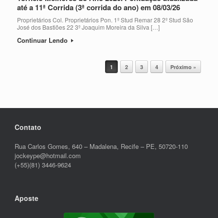
até a 11ª Corrida (3ª corrida do ano) em 08/03/26
Proprietários Col. Proprietários Pon. 1º Stud Remar 28 2º Stud São
José dos Bastiões 22 3º Joaquim Moreira da Silva […]
Continuar Lendo
Post navigation
1
2
3
4
Próximo »
Contato
Rua Carlos Gomes, 640 – Madalena, Recife – PE, 50720-110
jockeype@hotmail.com
(+55)(81) 3446-9624
Aposte