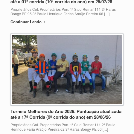
até a 01ª corrida (10ª corrida do ano) em 25/07/26
Proprietários Col. Proprietários Pon. 1º Stud Remar 111 2º Haras
Bongy PE 95 3º Paulo Henrique Farias Araújo Pereira 66 […]
Continuar Lendo
Torneio Melhores do Ano 2026. Pontuação atualizada
até a 17ª Corrida (9ª corrida do ano) em 28/06/26
Proprietários Col. Proprietários Pon. 1º Stud Remar 111 2º Paulo
Henrique Faria Araújo Pereira 62 3º Haras Bongy PE 50 […]