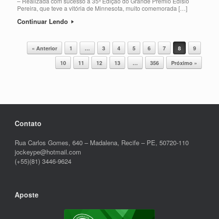
– Realizada com sucesso a 35ª Edição do Grande Prêmio Edisio
Pereira, que teve a vitória de Minnesota, muito comemorada […]
Continuar Lendo
Post navigation
« Anterior
1
…
3
4
5
6
7
8
9
10
11
12
13
…
356
Próximo »
Contato
Rua Carlos Gomes, 640 – Madalena, Recife – PE, 50720-110
jockeype@hotmail.com
(+55)(81) 3446-9624
Aposte