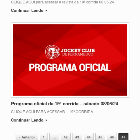
CLIQUE AQUI para acessar a revista da 19ª corrida 08.06.24
Continuar Lendo
Programa oficial da 19ª corrida – sábado 08/06/24
CLIQUE AQUI PARA ACESSAR – 19ª CORRIDA
Continuar Lendo
Post navigation
« Anterior
1
…
42
43
44
45
46
47