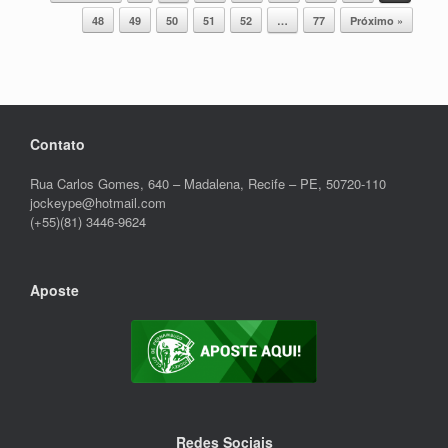
48
49
50
51
52
…
77
Próximo »
Contato
Rua Carlos Gomes, 640 – Madalena, Recife – PE, 50720-110
jockeype@hotmail.com
(+55)(81) 3446-9624
Aposte
Redes Sociais