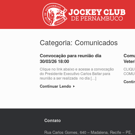
Categoria:
Comunicados
Convocação para reunião dia
Comu
30/03/26 18:00
Veter
Clique no link abaixo e acesse a convocação
CLIQU
do Presidente Executivo Carlos Baltar para
COMU
reunião a ser realizada no dia […]
Conti
Continuar Lendo
Contato
Rua Carlos Gomes, 640 – Madalena, Recife – PE,