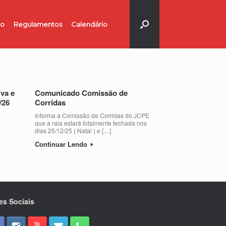
no
Regulamentos
Calendário
va e
Comunicado Comissão de
/26
Corridas
Informa a Comissão de Corridas do JCPE
que a raia estará totalmente fechada nos
dias 25/12/25 ( Natal ) e […]
Continuar Lendo
es Sociais