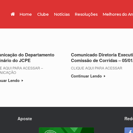
Home
Clube
Notícias
Resoluções
Melhores do A
nicação do Departamento
Comunicado Diretoria Executi
inário do JCPE
Comissão de Corridas – 05/01
E AQUI PARA ACESSAR –
CLIQUE AQUI PARA ACESSAR
NICAÇÃO
Continuar Lendo
nuar Lendo
Aposte
Red