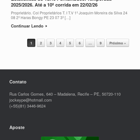
2025/2026. Até a 10ª corrida em 22/02/26
Proprietário. Col Proprietários T. I T.V 1º Joaquim Moreira da Silva 24
08 2º Haras Bongy PE 23 07 3º […]
Continuar Lendo
Post navigation
1
2
3
4
5
6
…
9
Próximo »
Contato
Rua Carlos Gomes, 640 – Madalena, Recife – PE, 50720-110
jockeype@hotmail.com
(+55)(81) 3446-9624
Aposte