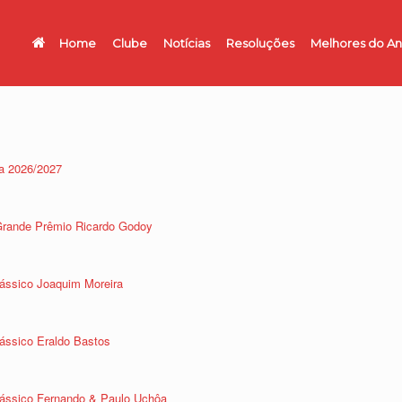
Home
Clube
Notícias
Resoluções
Melhores do A
a 2026/2027
 Grande Prêmio Ricardo Godoy
lássico Joaquim Moreira
lássico Eraldo Bastos
Clássico Fernando & Paulo Uchôa