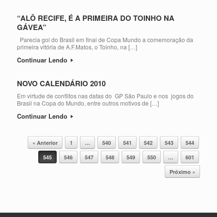
“ALÔ RECIFE, É A PRIMEIRA DO TOINHO NA
GÁVEA”
Parecia gol do Brasil em final de Copa Mundo a comemoração da
primeira vitória de A.F.Matos, o Toinho, na […]
Continuar Lendo
NOVO CALENDÁRIO 2010
Em virtude de conflitos nas datas do GP São Paulo e nos jogos do
Brasil na Copa do Mundo, entre outros motivos de […]
Continuar Lendo
Post navigation
« Anterior
1
…
540
541
542
543
544
545
546
547
548
549
550
…
601
Próximo »