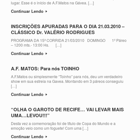
lugar. Esse é o início de A.F.Matos na Gávea. […]
Continuar Lendo
INSCRIÇÕES APURADAS PARA O DIA 21.03.2010 –
CLÁSSICO Dr. VALÉRIO RODRIGUES
PROGRAMA DA 15ª CORRIDA 21/03/2010 DOMINGO 1º Páreo
– 1200 mts.- 13:00 Hs. […]
Continuar Lendo
A.F. MATOS: Para nós TOINHO
A.F.Matos ou simplesmente “Toinho” para nós, deu um verdadeiro
show em sua estreia na Gavea. Montando em 3 páreos conseguiu
[…]
Continuar Lendo
“OLHA O GAROTO DE RECIFE… VAI LEVAR MAIS
UMA…LEVOU!!!”
Desta vez a comemoração foi de título de Copa do Mundo e a
emoção veio como um foguete! Com uma […]
Continuar Lendo