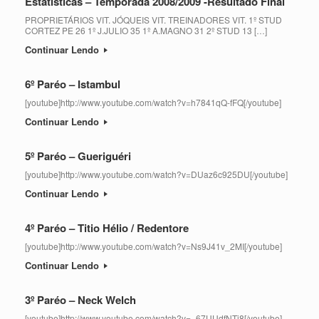
Estatísticas – Temporada 2008/2009 -Resultado Final
PROPRIETÁRIOS VIT. JÓQUEIS VIT. TREINADORES VIT. 1º STUD
CORTEZ PE 26 1º J.JULIO 35 1º A.MAGNO 31 2º STUD 13 […]
Continuar Lendo
6º Paréo – Istambul
[youtube]http://www.youtube.com/watch?v=h7841qQ-fFQ[/youtube]
Continuar Lendo
5º Paréo – Gueriguéri
[youtube]http://www.youtube.com/watch?v=DUaz6c925DU[/youtube]
Continuar Lendo
4º Paréo – Titio Hélio / Redentore
[youtube]http://www.youtube.com/watch?v=Ns9J41v_2MI[/youtube]
Continuar Lendo
3º Paréo – Neck Welch
[youtube]http://www.youtube.com/watch?v=_67UUdfNTi8[/youtube]