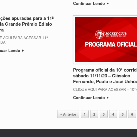
Continuar Lendo
ições apuradas para a 11ª
da Grande Prêmio Edisio
ra
E AQUI PARA ACESSAR 11ª
IDA
nuar Lendo
Programa oficial da 10ª corri
sábado 11/11/23 – Clássico
Fernando, Paulo e José Uchô
CLIQUE AQUI PARA ACESSAR – 10ª c
Continuar Lendo
« Anterior
1
2
3
4
5
6