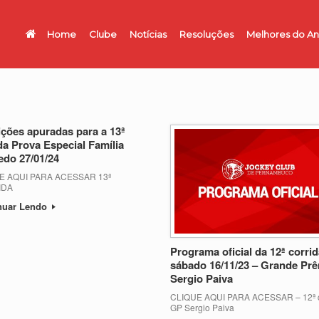
Home
Clube
Notícias
Resoluções
Melhores do A
ições apuradas para a 13ª
da Prova Especial Família
do 27/01/24
E AQUI PARA ACESSAR 13ª
IDA
nuar Lendo
Programa oficial da 12ª corri
sábado 16/11/23 – Grande Pr
Sergio Paiva
CLIQUE AQUI PARA ACESSAR – 12ª c
GP Sergio Paiva