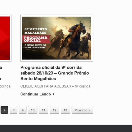
da
Programa oficial da 9ª corrida
sábado 28/10/23 – Grande Prêmio
a
Bento Magalhães
orrida
CLIQUE AQUI PARA ACESSAR – 9ª corrida
Continuar Lendo
7
8
9
10
11
12
13
Próximo »