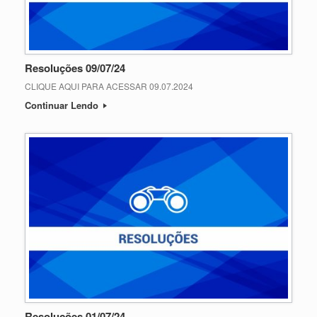
Resoluções 09/07/24
CLIQUE AQUI PARA ACESSAR 09.07.2024
Continuar Lendo
Resoluções 01/07/24