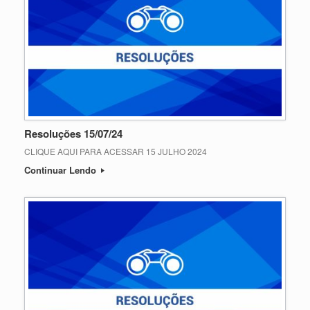
Resoluções 15/07/24
CLIQUE AQUI PARA ACESSAR 15 JULHO 2024
Continuar Lendo