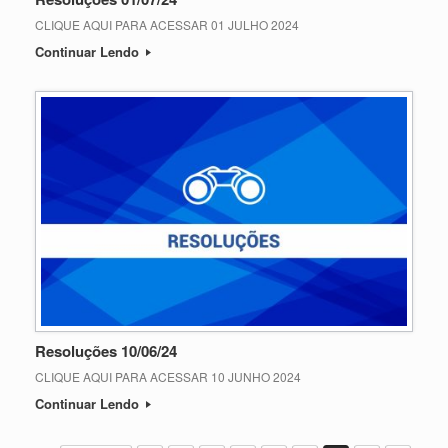
CLIQUE AQUI PARA ACESSAR 01 JULHO 2024
Continuar Lendo
Resoluções 10/06/24
CLIQUE AQUI PARA ACESSAR 10 JUNHO 2024
Continuar Lendo