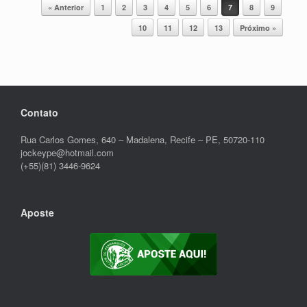
Post navigation
« Anterior
1
2
3
4
5
6
7
8
9
10
11
12
13
Próximo »
Contato
Rua Carlos Gomes, 640 – Madalena, Recife – PE, 50720-110
jockeype@hotmail.com
(+55)(81) 3446-9624
Aposte