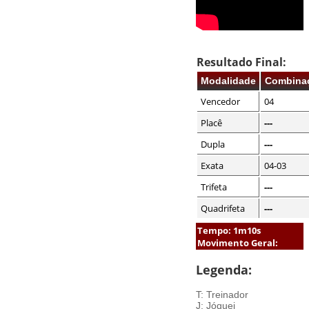
Resultado Final:
Modalidade
Combina
Vencedor
04
Placê
---
Dupla
---
Exata
04-03
Trifeta
---
Quadrifeta
---
Tempo: 1m10s
Movimento Geral:
Legenda:
T: Treinador
J: Jóquei