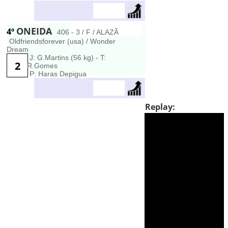
ONEIDA
4º
406 - 3 / F / ALAZÃ
Oldfriendsforever (usa) / Wonder
Dream
J: G.Martins (56 kg) - T:
2
R.Gomes
P: Haras Depigua
Replay: