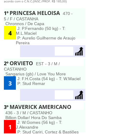
acordo com o C.N.C.(INSC./PROF. R$ 185,00)
PRINCESA HELOISA
1º
470 -
5 / F / CASTANHA
Chronnos / De Capa
J: P.Fernando (50 kg) - T:
4
M.L.Maciel
P: Aurelio Guilherme de Araujo
Pereira
ORVIETO
2º
EST - 3 / M /
CASTANHO
Sangarius (gb) / Love You More
J: F.H.Costa (54 kg) - T: W.Maciel
3
P: Stud Remar
MAVERICK AMERICANO
3º
436 - 3 / M / CASTANHO
Billion Dollar/ Hora Do Samba
J: W.Gomes (56 kg) - T:
1
J.Alexandre
P: Stud Cariri, Cortez & Bastiões