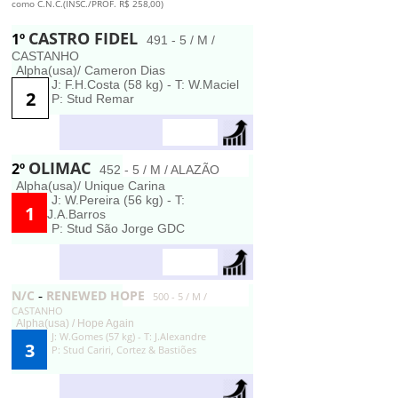
como C.N.C.(INSC./PROF. R$ 258,00)
CASTRO FIDEL
1º
491 - 5 / M /
CASTANHO
Alpha(usa)/ Cameron Dias
J: F.H.Costa (58 kg) - T: W.Maciel
2
P: Stud Remar
OLIMAC
2º
452 - 5 / M / ALAZÃO
Alpha(usa)/ Unique Carina
J: W.Pereira (56 kg) - T:
1
J.A.Barros
P: Stud São Jorge GDC
N/C
RENEWED HOPE
-
500 - 5 / M /
CASTANHO
Alpha(usa) / Hope Again
J: W.Gomes (57 kg) - T: J.Alexandre
3
P: Stud Cariri, Cortez & Bastiões