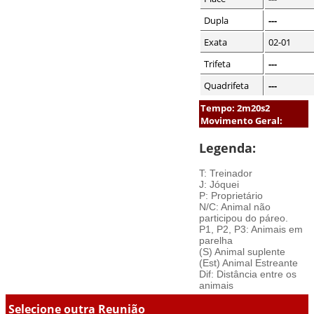
Dupla
---
Exata
02-01
Trifeta
---
Quadrifeta
---
Tempo: 2m20s2
Movimento Geral:
Legenda:
T: Treinador
J: Jóquei
P: Proprietário
N/C: Animal não
participou do páreo.
P1, P2, P3: Animais em
parelha
(S) Animal suplente
(Est) Animal Estreante
Dif: Distância entre os
animais
Selecione outra Reunião