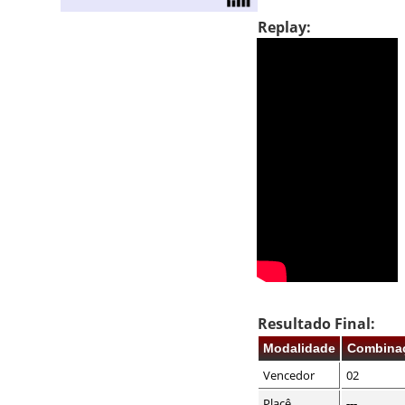
Replay:
Resultado Final:
Modalidade
Combina
Vencedor
02
Placê
---