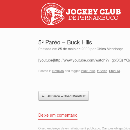
5º Paréo – Buck Hills
Postada em
25 de maio de 2009
por
Chico Mendonça
[youtube]http://www.youtube.com/watch?v=gbOQzYQg
Posted in
Notícias
and tagged
Buck Hills
,
F.Sales
,
Stud 13
.
Post navigation
←
4º Paréo – Road Manifest
Deixe um comentário
O seu endereço de e-mail não será publicado.
Campos obrigatório