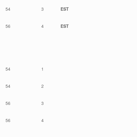
54
3
EST
56
4
EST
54
1
54
2
56
3
56
4