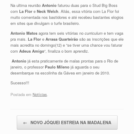
Na ultima reunião
Antonio
faturou duas para o Stud Big Boss
com
La Flor
e
Neck Welch
. Aliás, essa vitória com La Flor foi
muito comentada nos bastidores e até recebeu bastantes elogios
em sites que divulgam o turfe brasileiro.
Antonio Matos
agora tem seis vitórias no
curriculum
e tem vaga
pra mais.
La Flor
e
Arrasa Quarteirão
são as inscrições que ele
mais acredita no domingo(12) e “se tiver uma chance vou faturar
com
Adeus Amigo
“, finaliza o bom aprendiz.
Antonio
já esta praticamente de malas prontas para o Rio de
janeiro, o professor
Paulo Mileno
já aguarda o seu
desembarque na escolinha da Gávea em janeiro de 2010.
Sucesso!!!
Postada em
Notícias
.
Post navigation
←
NOVO JÓQUEI ESTREIA NA MADALENA