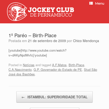
Menu
1º Paréo – Birth-Place
Postada em
21 de setembro de 2009
por
Chico Mendonça
[youtube]http://www.youtube.com/watch?
v=dAKpNpdWvfc[/youtube]
Posted in
Notícias
and tagged
A.F.Matos
,
Birth-Place
,
C.A.Nascimento
,
G.P. Governador do Estado de PE
,
Stud São
José dos Bastiões
.
Post navigation
←
ISTAMBUL: SUPERIORIDADE TOTAL