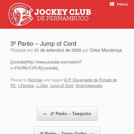
Menu
3º Paréo – Jump of Cord
Postada em
21 de setembro de 2009
por
Chico Mendonça
[youtube]http://www.youtube.com/watch?
v=F4UWlzYJPLA[/youtube]
Posted in
Notícias
and tagged
G.P. Governador do Estado de
PE
,
I.Ferreira
,
J.Júlio
,
Jump of Cord
,
Stud Interprado
.
Post navigation
←
2º Paréo – Tasqueto
4º Paréo – Tanto Garbo
→