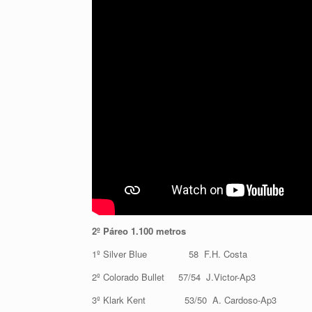
2º Páreo 1.100 metros
1º Silver Blue 58 F.H. Costa
2º Colorado Bullet 57/54 J.Victor-Ap3
3º Klark Kent 53/50 A. Cardoso-Ap3