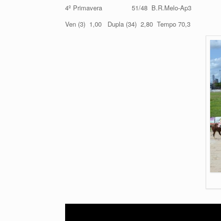
4º Primavera 51/48 B.R.Melo-Ap3
Ven (3) 1,00 Dupla (34) 2,80 Tempo 70,3