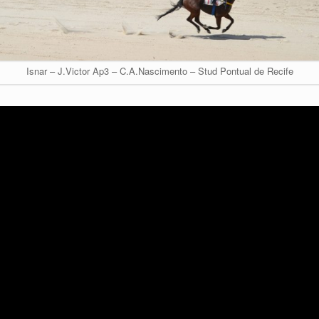
Isnar – J.Victor Ap3 – C.A.Nascimento – Stud Pontual de Recife