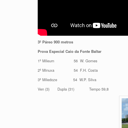
3º Páreo 900 metros
Prova Especial Caio da Fonte Baltar
1º Mileum 56 W. Gomes
2º Minuxa 54 F.H. Costa
3º Miledoze 54 W.P. Silva
Ven (3) Dupla (31) Tempo 59,8