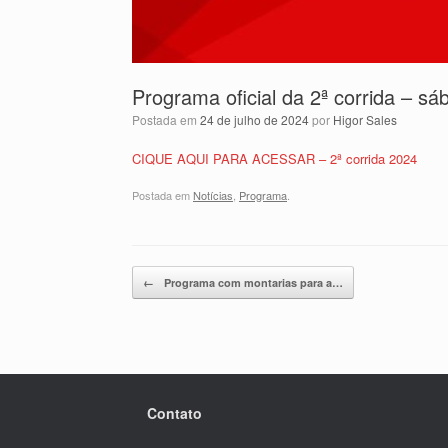
Programa oficial da 2ª corrida – s
Postada em
24 de julho de 2024
por
Higor Sales
CIQUE AQUI PARA ACESSAR – 2ª corrida 2024
Postada em
Notícias
,
Programa
.
Post navigation
←
Programa com montarias para a…
Contato