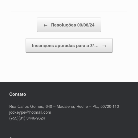
Post navigation
←
Resoluções 09/08/24
Inscrições apuradas para a 3ª…
→
Contato
Rua Carlos Gomes, 640 – Madalena, Recife – PE, 50720-110
jockeype@hotmail.com
(+55)(81) 3446-9624