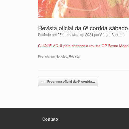
Revista oficial da 6ª corrida sába
Postada em
25 de outubro de 2024
por
Sérgio Santana
CLIQUE AQUI para acessar a revista GP Bento Maga
Postada em
Notícias
,
Revista
.
Post navigation
←
Programa oficial da 6ª corrida…
Contato