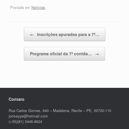
Postada em
Notícias
.
Post navigation
←
Inscrições apuradas para a 7ª…
Programa oficial da 7ª corrida…
→
Contato
Rua Carlos Gomes, 640 – Madalena, Recife – PE, 50720-110
jockeype@hotmail.com
(+55)(81) 3446-9624